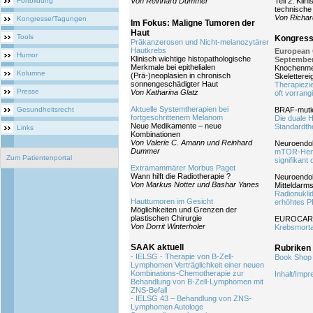
Fortbildung
Von Reinhard Dummer
Teil 2: Klin
technische
Von Richar
Kongresse/Tagungen
Im Fokus: Maligne Tumoren der
Haut
Tools
Kongress
Präkanzerosen und Nicht-melanozytärer
Hautkrebs
European 
Humor
Klinisch wichtige histopathologische
September
Merkmale bei epithelialen
Knochenmet
Kolumne
(Prä-)neoplasien in chronisch
Skeletterei
sonnengeschädigter Haut
Therapiezie
Presse
Von Katharina Glatz
oft vorrang
Aktuelle Systemtherapien bei
Gesundheitsrecht
BRAF-mutie
fortgeschrittenem Melanom
Die duale 
Neue Medikamente – neue
Standardth
Links
Kombinationen
Von Valerie C. Amann und Reinhard
Neuroendo
Dummer
mTOR-Hemm
Zum Patientenportal
signifikan
Extramammärer Morbus Paget
Wann hilft die Radiotherapie ?
Neuroendo
Von Markus Notter und Bashar Yanes
Mitteldarm
Radionuklid
Hauttumoren im Gesicht
erhöhtes 
Möglichkeiten und Grenzen der
plastischen Chirurgie
EUROCARE-
Von Dorrit Winterholer
Krebsmortal
SAAK aktuell
Rubriken
- IELSG - Therapie von B-Zell-
Book Shop
Lymphomen Verträglichkeit einer neuen
Kombinations-Chemotherapie zur
Inhalt/Imp
Behandlung von B-Zell-Lymphomen mit
ZNS-Befall
- IELSG 43 – Behandlung von ZNS-
Lymphomen Autologe