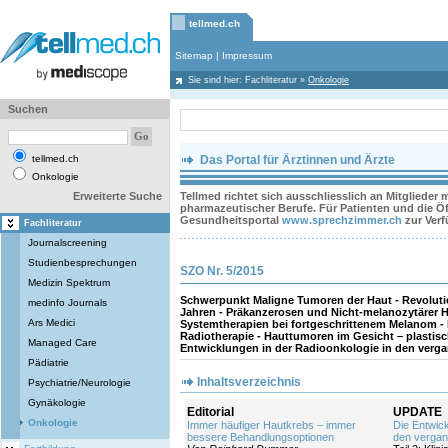
tellmed.ch
Sitemap
|
Impressum
Sie sind hier:
Fachliteratur
»
Onkologie
Suchen
tellmed.ch
Das Portal für Ärztinnen und Ärzte
Onkologie
Erweiterte Suche
Tellmed richtet sich ausschliesslich an Mitglieder
pharmazeutischer Berufe. Für Patienten und die Öff
Gesundheitsportal
www.sprechzimmer.ch
zur Ver
Fachliteratur
Journalscreening
Studienbesprechungen
SZO Nr. 5/2015
Medizin Spektrum
Schwerpunkt Maligne Tumoren der Haut - Revoluti
medinfo Journals
Jahren - Präkanzerosen und Nicht-melanozytärer H
Ars Medici
Systemtherapien bei fortgeschrittenem Melanom 
Radiotherapie - Hauttumoren im Gesicht – plastisch
Managed Care
Entwicklungen in der Radioonkologie in den vergang
Pädiatrie
Inhaltsverzeichnis
Psychiatrie/Neurologie
Gynäkologie
Editorial
UPDATE
Onkologie
Immer häufiger Hautkrebs – immer
Die Entwick
bessere Behandlungsoptionen
den vergan