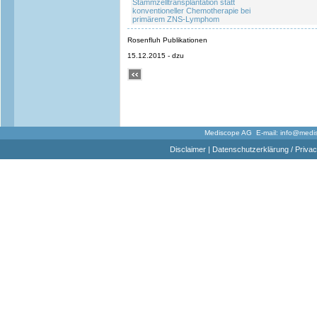
Stammzelltransplantation statt
konventioneller Chemotherapie bei
primärem ZNS-Lymphom
Rosenfluh Publikationen
15.12.2015 - dzu
Mediscope AG E-mail:
info@medi
Disclaimer
|
Datenschutzerklärung / Privac