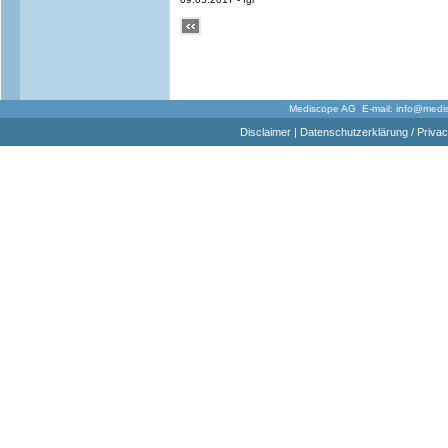
Mediscope AG E-mail:
info@medi
Disclaimer
|
Datenschutzerklärung / Privac