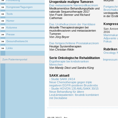
Fortbildung
Morphin
Urogenitale maligne Tumoren
Das metastasierte Nierenzellkarzinom
Fortgeschri
Kongresse/Tagungen
Medikamentöse Behandlungspfade und
Bronchial
rationale Sequenztherapie 2017
verdoppelt
Tools
Von Frank Stenner und Richard
in der Erstl
Cathomas
Humor
Kongress
Das Urothelkarzinom der Harnblase
Aktuelle Therapiestrategien bei
Kolumne
San Anton
muskelinvasiven und metastasierten
2016
Tumoren
Presse
Mammakar
Von Jörg Beyer
Adjuvante 
Gesundheitsrecht
Fokus
Das fortgeschrittene Prostatakarzinom
Heutige Systemtherapien
Links
Rubriken
Von Christian Riklin
Oncology 
Serie Onkologische Rehabilitation
Zum Patientenportal
Impressum
Ergotherapie bei krebskranken
Menschen
Von Mandy Diezi und Sandra Küng
SAKK aktuell
- Studie SAKK 24/14
Neue Chemotherapie gegen triple
negativen EGFR-positiven Brustkrebs
- Studie HOVON 135 AML/SAKK 30/15
Neue Behandlung für ältere
Leukämiepatienten: Ibrutinib kombiniert
mit Decitabine
09.05.2017 - fgr