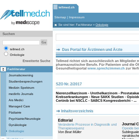
tellmed.ch
Sitemap
|
Impressum
Sie sind hier:
Fachliteratur
»
Onkologie
Suchen
tellmed.ch
Das Portal für Ärztinnen und Ärzte
Onkologie
Erweiterte Suche
Tellmed richtet sich ausschliesslich an Mitglieder
pharmazeutischer Berufe. Für Patienten und die Öff
Gesundheitsportal
www.sprechzimmer.ch
zur Ver
Fachliteratur
Journalscreening
Studienbesprechungen
SZO Nr. 2/2017
Medizin Spektrum
Nierenzellkarzinom - Urothelkarzinom - Prostataka
medinfo Journals
Krebserkrankungen - Neue SAKK Studien - Opioid
Ars Medici
Certinib bei NSCLC - SABCS Kongressbericht - ...
Managed Care
Inhaltsverzeichnis
Pädiatrie
Psychiatrie/Neurologie
Editorial
Journal C
Veränderte Prozesse in Diagnostik und
Gynäkologie
Therapiesequenz
Opioide be
Onkologie
Von Beat Müller
Sublinguale
«praktisch