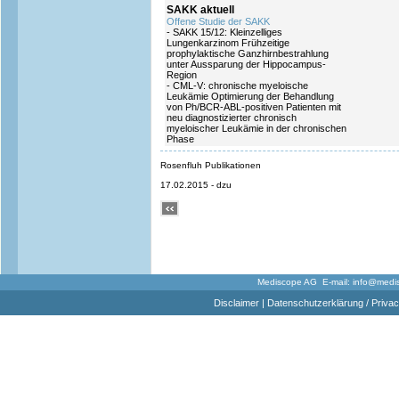
SAKK aktuell
Offene Studie der SAKK
- SAKK 15/12: Kleinzelliges
Lungenkarzinom Frühzeitige
prophylaktische Ganzhirnbestrahlung
unter Aussparung der Hippocampus-
Region
- CML-V: chronische myeloische
Leukämie Optimierung der Behandlung
von Ph/BCR-ABL-positiven Patienten mit
neu diagnostizierter chronisch
myeloischer Leukämie in der chronischen
Phase
Rosenfluh Publikationen
17.02.2015 - dzu
Mediscope AG E-mail:
info@medi
Disclaimer
|
Datenschutzerklärung / Privac