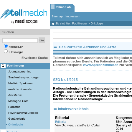
tellmed.ch
Sitemap
|
Impressum
Sie sind hier:
Fachliteratur
»
Onkologie
Suchen
tellmed.ch
Das Portal für Ärztinnen und Ärzte
Onkologie
Erweiterte Suche
Tellmed richtet sich ausschliesslich an Mitglieder
pharmazeutischer Berufe. Für Patienten und die Öff
Gesundheitsportal
www.sprechzimmer.ch
zur Ver
Fachliteratur
Journalscreening
Studienbesprechungen
SZO Nr. 1/2015
Medizin Spektrum
Radioonkologische Behandlungsoptionen und -te
medinfo Journals
Alltag» - Die Entwicklungen in der Radioonkologie
Ars Medici
Die Protonentherapie - Stereotaktische Strahlenthe
Interventionelle Radioonkologie ...
Managed Care
Pädiatrie
Inhaltsverzeichnis
Psychiatrie/Neurologie
Editorial
Kongress
Gynäkologie
Editorial
56th Annu
Onkologie
Von Dr. med. Timothy D. Collen
Society o
2014