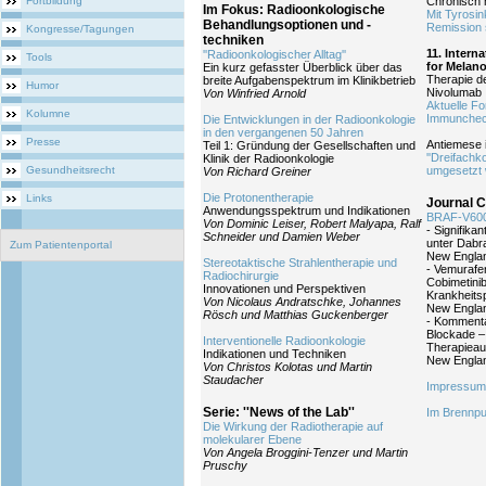
Fortbildung
Chronisch 
Im Fokus: Radioonkologische
Mit Tyrosi
Behandlungsoptionen und -
Remission 
Kongresse/Tagungen
techniken
11. Intern
''Radioonkologischer Alltag''
Tools
for Melan
Ein kurz gefasster Überblick über das
Therapie d
breite Aufgabenspektrum im Klinikbetrieb
Humor
Nivolumab
Von Winfried Arnold
Aktuelle Fo
Kolumne
Immunchec
Die Entwicklungen in der Radioonkologie
in den vergangenen 50 Jahren
Presse
Antiemese 
Teil 1: Gründung der Gesellschaften und
''Dreifachk
Klinik der Radioonkologie
Gesundheitsrecht
umgesetzt w
Von Richard Greiner
Die Protonentherapie
Links
Journal C
Anwendungsspektrum und Indikationen
BRAF-V600
Von Dominic Leiser, Robert Malyapa, Ralf
- Signifika
Schneider und Damien Weber
unter Dabra
Zum Patientenportal
New Englan
Stereotaktische Strahlentherapie und
- Vemuraf
Radiochirurgie
Cobimetinib
Innovationen und Perspektiven
Krankheits
Von Nicolaus Andratschke, Johannes
New Englan
Rösch und Matthias Guckenberger
- Komment
Blockade –
Interventionelle Radioonkologie
Therapieau
Indikationen und Techniken
New Englan
Von Christos Kolotas und Martin
Staudacher
Impressum
Serie: ''News of the Lab''
Im Brennpu
Die Wirkung der Radiotherapie auf
molekularer Ebene
Von Angela Broggini-Tenzer und Martin
Pruschy