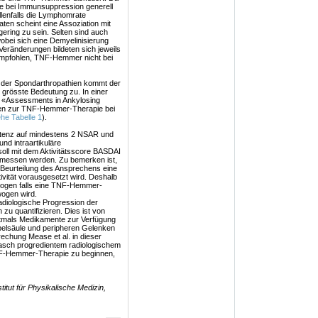
ie bei Immunsuppression generell
llenfalls die Lymphomrate
aten scheint eine Assoziation mit
ing zu sein. Selten sind auch
bei sich eine Demyelinisierung
 Veränderungen bildeten sich jeweils
empfohlen, TNF-Hemmer nicht bei
 der Spondarthropathien kommt der
 grösste Bedeutung zu. In einer
r «Assessments in Ankylosing
gen zur TNF-Hemmer-Therapie bei
ehe Tabelle 1
).
istenz auf mindestens 2 NSAR und
nd intraartikuläre
soll mit dem Aktivitätsscore BASDAI
gemessen werden. Zu bemerken ist,
e Beurteilung des Ansprechens eine
ivität vorausgesetzt wird. Deshalb
ologen falls eine TNF-Hemmer-
wogen wird.
diologische Progression der
zu quantifizieren. Dies ist von
tmals Medikamente zur Verfügung
rbelsäule und peripheren Gelenken
echung Mease et al. in dieser
 rasch progredientem radiologischem
 TNF-Hemmer-Therapie zu beginnen,
itut für Physikalische Medizin,