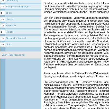
Fortbildung
Bei der rheumatoiden Arthritis haben sich die TNF-Hem
auf konventionelle Basistherapeutika ungenügend ans
Kongresse/Tagungen
Hemmer sind jedoch nicht nur bei der rheumatoiden Art
weisen vergleichbare therapeutische Effekte auch bei 
Tools
Von den verschiedenen Typen von Spondarthropathie
Humor
der Spondylitis ankylosans untersucht, wobei zwei rand
Infliximab und drei doppelblinde Studien mit Etanercept 
Kolumne
Wirkung gegenüber Placebo gezeigt haben. Bei der Pso
Etanercept in randomisiert kontrollierten Studien erfolgre
Presse
wurden bisher open-label Studien durchgeführt, eine pla
Zeit ausgewertet, ist aber noch nicht publiziert. Bei der 
Gesundheitsrecht
noch ungenügend, es existieren nur einzelne Fallberi
Hemmern. Bei Patienten mit undifferenzierter Spondarth
Infliximab durchgeführt, wobei sich eine Besserung sowo
Links
auch der Spondylitis dokumentieren liess. Etwas untersc
chronisch entzündlichen Darmerkrankungen. Während I
hochwirksam ist, sowohl auf die Darmentzündung, wie a
Zum Patientenportal
Spondarthropathie, scheint Etanercept nur letzteres zu 
ist die Wirkung von Infliximab weniger überzeugend, doc
Auch beim SAPHO-Syndrom sind weitere Studien notwen
Fallbeschreibungen über den erfolgreichen Einsatz von 
vorliegend.
Zusammenfassend ist die Evidenz für die Wirksamkei
Spondylitis ankylosans und einigen anderen Formen vo
Die Nebenwirkungen von TNF-Hemmern sind bei Patien
prinzipiell gleich wie bei Patienten mit rheumatoider Arth
erhöhte Anfälligkeit für bestimmte Infektionen, insbeson
Tuberkulosereaktivierung. Nachdem offizielle Richtlini
Hemmer-Therapie aufgestellt worden sind, hat die Inz
unter TNF-Hemmer stark abgenommen. Dabei wird bei P
Residuen im Thoraxröntgenbild und/oder positivem Man
Prophylaxe über 9 Monate empfohlen. Wichtig ist in jed
Infektanamnese vor Therapiebeginn. Bezüglich Neoplas
Lymphominzidenz bei Patienten mit rheumatoider Arthr