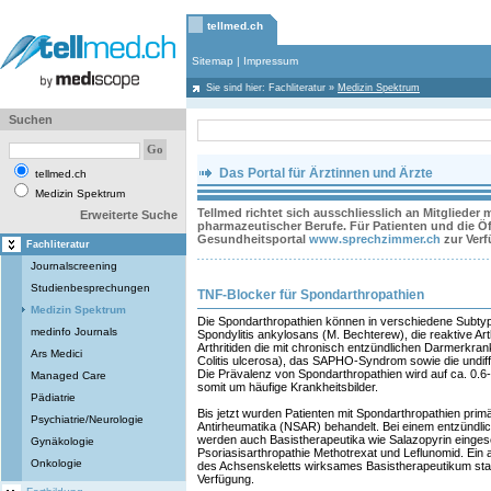
tellmed.ch
Sitemap
|
Impressum
Sie sind hier:
Fachliteratur
»
Medizin Spektrum
Suchen
Das Portal für Ärztinnen und Ärzte
tellmed.ch
Medizin Spektrum
Tellmed richtet sich ausschliesslich an Mitglieder
Erweiterte Suche
pharmazeutischer Berufe. Für Patienten und die Öff
Gesundheitsportal
www.sprechzimmer.ch
zur Ver
Fachliteratur
Journalscreening
Studienbesprechungen
TNF-Blocker für Spondarthropathien
Medizin Spektrum
Die Spondarthropathien können in verschiedene Subtype
medinfo Journals
Spondylitis ankylosans (M. Bechterew), die reaktive Arth
Arthritiden die mit chronisch entzündlichen Darmerkran
Ars Medici
Colitis ulcerosa), das SAPHO-Syndrom sowie die undiff
Die Prävalenz von Spondarthropathien wird auf ca. 0.6
Managed Care
somit um häufige Krankheitsbilder.
Pädiatrie
Bis jetzt wurden Patienten mit Spondarthropathien primä
Psychiatrie/Neurologie
Antirheumatika (NSAR) behandelt. Bei einem entzündlic
werden auch Basistherapeutika wie Salazopyrin einges
Gynäkologie
Psoriasisarthropathie Methotrexat und Leflunomid. Ein 
Onkologie
des Achsenskeletts wirksames Basistherapeutikum stan
Verfügung.