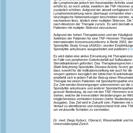
die Lymphomrate jedoch bei rheumatoider Arthritis sow
erhöht ist, ist noch unklar, inwiefern die TNF-Hemmer a
zusätzlich erhöhen. Aufgrund der aktuell verfügbaren D
Lymphomentstehung wenn überhaupt vorhanden eher ger
neurologische Nebenwirkungen beschrieben worden, wo
nachweisen liess, ähnlich einer multiplen Sklerose. Die
nach Absetzen der Therapie zurück. Es wird deshalb 
Patienten mit multipler Sklerose einzusetzen.
Aufgrund der hohen Therapiekosten und der Häufigkeit
Selektion der Patienten für eine TNF-Hemmer-Therapie
internationalen Konsensuskonferenz in Berlin 2003, de
Spondylitis Study Group (ASAS)», wurden Empfehlun
Spondylitis ankylosans ausgearbeitet und publiziert (
Si
Es wird dabei eine aktive Erkrankung mit Therapieres
im Falle von peripherem Gelenksbefall auf Sulfasalazin u
Steroidinjektionen gefordert. Das Therapieansprechen 
(Bath Ankylosing Spondylitis Disease Activity Score) 
dass sowohl für die Indikationsstellung wie auch für di
«expert opinion» bezüglich der klinischen Krankheitsakt
empfiehlt sich in jedem Fall der Beizug eines Rheumat
Therapie bei einem Patienten mit Spondarthropathie er
Zur Zeit werden Anstrengungen unternommen um die ra
Spondylitis ankylosans und anderer Spondarthropathien 
grosser Bedeutung, da nun mit den TNF-Hemmern ers
stehen, welche die irreversiblen Veränderungen an Wi
möglicherweise verhindern können (siehe Studienbespr
Ausgabe). Das Ziel wird in Zukunft sein, Patienten mit
Verlauf zu identifizieren und entsprechend früh eine
um strukturelle Schäden zu vermeiden.
Dr. med. Diego Kyburz, Oberarzt, Rheumaklinik und Inst
Universitätsspital Zürich.