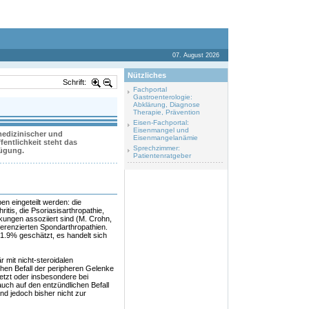
07. August 2026
Nützliches
Schrift:
Fachportal
Gastroenterologie:
Abklärung, Diagnose
Therapie, Prävention
Eisen-Fachportal:
Eisenmangel und
 medizinischer und
Eisenmangelanämie
entlichkeit steht das
Sprechzimmer:
fügung.
Patientenratgeber
n eingeteilt werden: die
ritis, die Psoriasisarthropathie,
kungen assoziiert sind (M. Crohn,
erenzierten Spondarthropathien.
-1.9% geschätzt, es handelt sich
r mit nicht-steroidalen
hen Befall der peripheren Gelenke
etzt oder insbesondere bei
auch auf den entzündlichen Befall
d jedoch bisher nicht zur