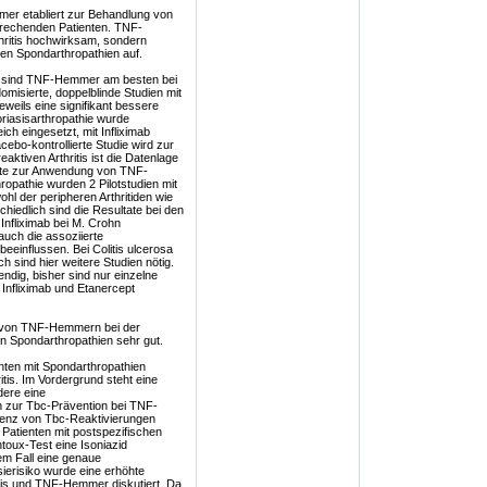
mer etabliert zur Behandlung von
prechenden Patienten. TNF-
hritis hochwirksam, sondern
den Spondarthropathien auf.
n sind TNF-Hemmer am besten bei
omisierte, doppelblinde Studien mit
jeweils eine signifikant bessere
riasisarthropathie wurde
ich eingesetzt, mit Infliximab
cebo-kontrollierte Studie wird zur
reaktiven Arthritis ist die Datenlage
chte zur Anwendung von TNF-
ropathie wurden 2 Pilotstudien mit
hl der peripheren Arthritiden wie
hiedlich sind die Resultate bei den
nfliximab bei M. Crohn
uch die assoziierte
beeinflussen. Bei Colitis ulcerosa
h sind hier weitere Studien nötig.
dig, bisher sind nur einzelne
Infliximab und Etanercept
t von TNF-Hemmern bei der
n Spondarthropathien sehr gut.
ten mit Spondarthropathien
ritis. Im Vordergrund steht eine
dere eine
en zur Tbc-Prävention bei TNF-
idenz von Tbc-Reaktivierungen
atienten mit postspezifischen
toux-Test eine Isoniazid
em Fall eine genaue
ierisiko wurde eine erhöhte
itis und TNF-Hemmer diskutiert. Da