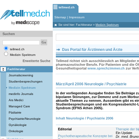
tellmed.ch
Sitemap
|
Impressum
Sie sind hier:
Fachliteratur
»
Medizin Spektrum
Suchen
tellmed.ch
Das Portal für Ärztinnen und Ärzte
Medizin Spektrum
Erweiterte Suche
Tellmed richtet sich ausschliesslich an Mitglieder
pharmazeutischer Berufe. Für Patienten und die Öff
Gesundheitsportal
www.sprechzimmer.ch
zur Ver
Fachliteratur
Journalscreening
Studienbesprechungen
März/April 2006 Neurologie / Psychiatrie
Medizin Spektrum
In der vorliegenden Ausgabe finden Sie Beiträge zu
medinfo Journals
bipolaren Störungen, zur Demenz und zum Morbus
Ars Medici
aktuelle Themen zu nennen. Ausserdem gibt es ein
Studienbesprechungen und ein Kongressbericht-U
Managed Care
Syndrom (EFNS Athen 2005).
Pädiatrie
Inhalt Neurologie / Psychiatrie 2006
Psychiatrie/Neurologie
Gynäkologie
Editorial
Therapie der b
Onkologie
Ein Update
Psychotherapeutische Konzepte bei
Dr. med. Bruno