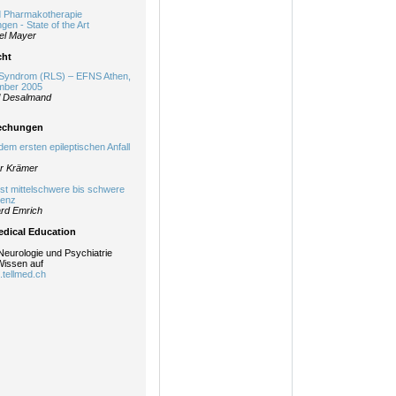
d Pharmakotherapie
gen - State of the Art
el Mayer
cht
 Syndrom (RLS) – EFNS Athen,
ember 2005
l Desalmand
echungen
em ersten epileptischen Anfall
er Krämer
t mittelschwere bis schwere
menz
rd Emrich
dical Education
Neurologie und Psychiatrie
Wissen auf
g.tellmed.ch