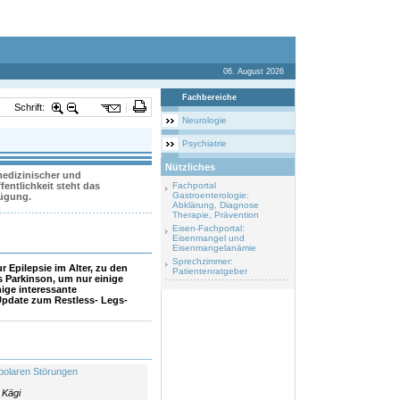
06. August 2026
Fachbereiche
Schrift:
Neurologie
Psychiatrie
Nützliches
 medizinischer und
entlichkeit steht das
Fachportal
Gastroenterologie:
fügung.
Abklärung, Diagnose
Therapie, Prävention
Eisen-Fachportal:
Eisenmangel und
Eisenmangelanämie
Sprechzimmer:
r Epilepsie im Alter, zu den
Patientenratgeber
 Parkinson, um nur einige
ige interessante
pdate zum Restless- Legs-
ipolaren Störungen
 Kägi