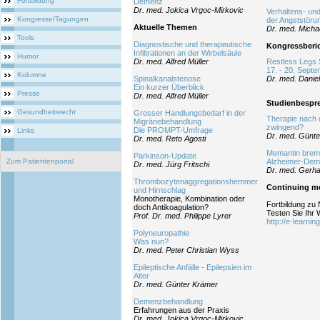
Fortbildung
Demenz
Dr. med. Jokica Vrgoc-Mirkovic
Verhaltens- un
Kongresse/Tagungen
der Angststörun
Aktuelle Themen
Dr. med. Micha
Tools
Diagnostische und therapeutische
Kongressberi
Infiltrationen an der Wirbelsäule
Humor
Dr. med. Alfred Müller
Restless Legs
17. - 20. Sept
Kolumne
Spinalkanalstenose
Dr. med. Danie
Ein kurzer Überblick
Presse
Dr. med. Alfred Müller
Studienbespr
Gesundheitsrecht
Grosser Handlungsbedarf in der
Therapie nach d
Migränebehandlung
zwingend?
Die PROMPT-Umfrage
Links
Dr. med. Günt
Dr. med. Reto Agosti
Memantin brems
Parkinson-Update
Zum Patientenportal
Alzheimer-De
Dr. med. Jürg Fritschi
Dr. med. Gerha
Thrombozytenaggregationshemmer
Continuing me
und Hirnschlag
Monotherapie, Kombination oder
Fortbildung zu 
doch Antikoagulation?
Testen Sie Ihr 
Prof. Dr. med. Philippe Lyrer
http://e-learnin
Polyneuropathie
Was nun?
Dr. med. Peter Christian Wyss
Epileptische Anfälle - Epilepsien im
Alter
Dr. med. Günter Krämer
Demenzbehandlung
Erfahrungen aus der Praxis
Dr. med. Jokica Vrgoc-Mirkovic