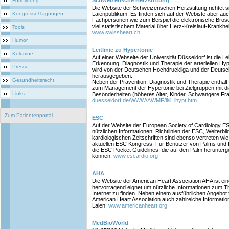
Schweizerische Herzstiftung
Fortbildung
Die Website der Schweizerischen Herzstiftung richtet si
Kongresse/Tagungen
Laienpublikum. Es finden sich auf der Webiste aber auc
Fachpersonen wie zum Beispiel die elektronische Bros
viel statistischem Material über Herz-Kreislauf-Krankhe
Tools
www.swissheart.ch
Humor
Leitlinie zu Hypertonie
Kolumne
Auf einer Webseite der Universität Düsseldorf ist die Leit
Erkennung, Diagnostik und Therapie der arteriellen Hype
Presse
wird von der Deutschen Hochdruckliga und der Deutsc
herausgegeben.
Gesundheitsrecht
Neben der Prävention, Diagnostik und Therapie enthält 
zum Management der Hypertonie bei Zielgruppen mit d
Links
Besonderheiten (höheres Alter, Kinder, Schwangere Fr
duesseldorf.de/WWW/AWMF/ll/ll_ihypt.htm
Zum Patientenportal
ESC
Auf der Website der European Society of Cardiology ESC
nützlichen Informationen. Richtlinien der ESC, Weiterb
kardiologischen Zeitschriften sind ebenso vertreten w
aktuellen ESC Kongress. Für Benutzer von Palms und 
die ESC Pocket Guidelines, die auf den Palm herunter
können:
www.escardio.org
AHA
Die Website der American Heart Association AHA ist eine
hervorragend eignet um nützliche Informationen zum
Internet zu finden. Neben einem ausführlichen Angebot 
American Heart Association auch zahlreiche Informatio
Laien:
www.americanheart.org
MedBioWorld