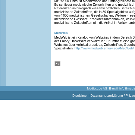
Mit 25’000 Links ist Medbioworld das umfangreichste me
Es schliesst medizinische Zeitschriften und medizinisc
Referenzen im biologisch wissenschaftlichen Bereich e
medizinische Zeitschriften, die in 80 Spezialgebiete aufg
von 4’000 medizinischen Gesellschaften. Weitere «rese
medizinische Glossare, Krankheitsdatenbanken, «clinical
medizinische Zeitschriften ein, die Artikel im Volltext an
MedWeb
MedWeb ist ein Katalog von Websites in dem Bereich B
der Emory Universität verwaltet ist. Er umfasst eine g
Websites über «clinical practice», Zeitschriften, Gesel
Spezialitäten:
http://www.medweb.emory.edu/MedWeb/
Mediscope AG E-mail:
info@medi
Disclaimer
|
Datenschutzerklärung / Privac