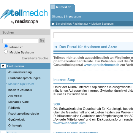
tellmed.ch
Sitemap
|
Impressum
Sie sind hier:
Fachliteratur
»
Medizin Spektrum
Suchen
Das Portal für Ärztinnen und Ärzte
tellmed.ch
Medizin Spektrum
Tellmed richtet sich ausschliesslich an Mitglieder
Erweiterte Suche
pharmazeutischer Berufe. Für Patienten und die Öff
Gesundheitsportal
www.sprechzimmer.ch
zur Ver
Fachliteratur
Journalscreening
Studienbesprechungen
Internet Stop
Medizin Spektrum
Unter der Rubrik Internet Stop finden Sie ausgewählte 
medinfo Journals
nützlichen Adressen im Internet. Zwischendurch wird d
Kurioses zu finden sein.
Ars Medici
Managed Care
SGK
Pädiatrie
Die Schweizerische Gesellschaft für Kardiologie betreib
über die Gesellschaft und aktuellen Texten zur Weiter- 
Psychiatrie/Neurologie
Publikationen sind Guidelines und Empfehlungen der S
„Aktuelle Mitteilungen“ und ein Diskussionsforum rund
Gynäkologie
www.swisscardio.com
Onkologie