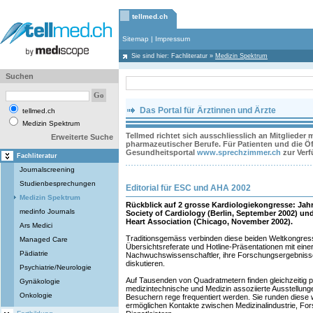
tellmed.ch
Sitemap
|
Impressum
Sie sind hier:
Fachliteratur
»
Medizin Spektrum
Suchen
Das Portal für Ärztinnen und Ärzte
tellmed.ch
Medizin Spektrum
Tellmed richtet sich ausschliesslich an Mitglieder
Erweiterte Suche
pharmazeutischer Berufe. Für Patienten und die Öff
Gesundheitsportal
www.sprechzimmer.ch
zur Ver
Fachliteratur
Journalscreening
Studienbesprechungen
Editorial für ESC und AHA 2002
Medizin Spektrum
Rückblick auf 2 grosse Kardiologiekongresse: Ja
medinfo Journals
Society of Cardiology (Berlin, September 2002) u
Heart Association (Chicago, November 2002).
Ars Medici
Traditionsgemäss verbinden diese beiden Weltkongresse
Managed Care
Übersichtsreferate und Hotline-Präsentationen mit eine
Pädiatrie
Nachwuchswissenschaftler, ihre Forschungsergebnisse
diskutieren.
Psychiatrie/Neurologie
Auf Tausenden von Quadratmetern finden gleichzeitig 
Gynäkologie
medizintechnische und Medizin assoziierte Ausstellunge
Onkologie
Besuchern rege frequentiert werden. Sie runden diese 
ermöglichen Kontakte zwischen Medizinalindustrie, Fo