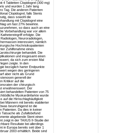
it 4 Tabletten Clopidogrel (300 mg)
oris und wurden 1 Jahr lang
pro Tag. Die anderen Patienten
onat Clopidogrel, falls Stents
eutig, dass sowohl die
ehandlung mit Clopidogrel eine
chlag um fast 27% bewirkte.
 zuzunehmen, so dass auch an eine
Die Vorbehandlung war vor allem
thetereingriff erfolgte. Die
 Radiologen, Neuroradiologen,
hermassen interessiert, nämlich
irurgische Hochrisikopatienten
nter Zuhilfenahme eines
arotischirurgie behandelt. Die
mplikationen und insgesamt einen
nswert, da sich zum ersten Mal
legen zeigte. In den
rgie bezüglich harter Endpunkte
lenwert wegen des geringeren
rf aber nicht als Grund
stenosen generell der
 Kritiker auf die
ionsraten der chirurgisch
ist erwähnenswert. Der
siert behandelten Patienten von 75
httödliche Myokardinfarkte wurde
ss auf die Hirnschlaghäufigkeit
 bei Männern mit bereits etablierter
twas beunruhigend ist die
 Patienten. Da dies in keiner
 Tatsache als Zufallsbefund
kamente abgebende Stent einen
ent zeigt in der TAXUS II-Studie der
chbare Resultate bei allerdings
 in Europa bereits seit über 1
ebruar 2003 erhältlich. Beide sind