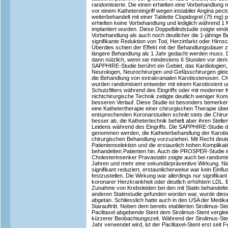
randomisierte. Die einen erhielten eine Vorbehandlung m
vor einem Kathetereingriff wegen instabiler Angina pect
weiterbehandelt mit einer Tablette Clopidogrel (75 mg) 
erhielten keine Vorbehandlung und lediglich während 1 M
implantiert wurden. Diese Doppelblindstudie zeigte eind
Vorbehandlung als auch noch deutlicher die 1-jährige B
signifikante Reduktion von Tod, Herzinfarkt oder Hirns
Überdies schien der Effekt mit der Behandlungsdauer
längere Behandlung als 1 Jahr gedacht werden muss. 
dann nützlich, wenn sie mindestens 6 Stunden vor dem Ka
SAPPHIRE-Studie berührt ein Gebiet, das Kardiologien,
Neurologen, Neurochirurgen und Gefässchirurgen gleic
die Behandlung von extrakranialen Karotisstenosen. Ch
wurden randomisiert entweder mit einem Karotisstent u
Schutzfilters während des Eingriffs oder mit moderner K
nichtchirurgische Technik zeitigte deutlich weniger Ko
besseren Verlauf. Diese Studie ist besonders bemerke
eine Kathetertherapie einer chirurgischen Therapie über
entsprechenden Koronarstudien schnitt stets die Chiru
besser ab, die Kathetertechnik behielt aber ihren Stel
Leidens während des Eingriffs. Die SAPPHIRE-Studie da
genommen werden, die Katheterbehandlung der Karotis
chirurgischen Behandlung vorzuziehen. Mit Recht deuten
Patientenselektion und die erstaunlich hohen Komplikat
behandelten Patienten hin. Auch die PROSPER-Studie 
Cholesterinsenker Pravastatin zeigte auch bei randomi
Jahren und mehr eine sekundärpräventive Wirkung. Nic
signifikant reduziert, erstaunlicherweise war kein Einflu
festzustellen. Die Wirkung war allerdings nur signifikant
koronarer Herzkrankheit oder deutlich erhöhtem LDL. E
Zunahme von Krebsleiden bei den mit Statin behandelten
anderen Statinstudie gefunden worden war, wurde diese
abgetan. Schliesslich hatte auch in den USA der Medi
Starauftritt. Neben dem bereits etablierten Sirolimus-St
Paclitaxel abgebende Stent dem Sirolimus-Stent verglei
kürzerer Beobachtungszeit. Während der Sirolimus-Stent
Jahr verwendet wird, ist der Paclitaxel-Stent erst seit F