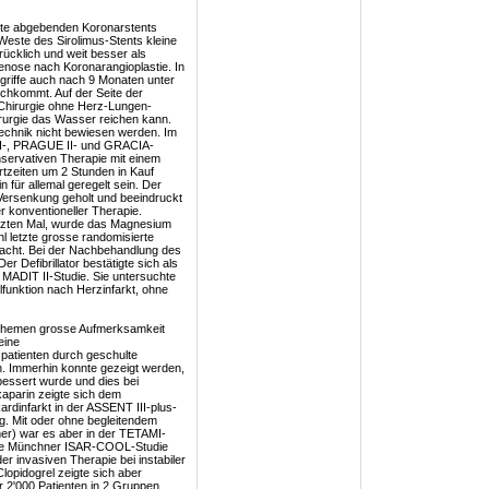
te abgebenden Koronarstents
este des Sirolimus-Stents kleine
ücklich und weit besser als
nose nach Koronarangioplastie. In
ngriffe auch nach 9 Monaten unter
ichkommt. Auf der Seite der
Chirurgie ohne Herz-Lungen-
irurgie das Wasser reichen kann.
Technik nicht bewiesen werden. Im
II-, PRAGUE II- und GRACIA-
onservativen Therapie mit einem
rtzeiten um 2 Stunden in Kauf
für allemal geregelt sein. Der
 Versenkung geholt und beeindruckt
r konventioneller Therapie.
etzten Mal, wurde das Magnesium
 letzte grosse randomisierte
racht. Bei der Nachbehandlung des
r Defibrillator bestätigte sich als
r MADIT II-Studie. Sie untersuchte
elfunktion nach Herzinfarkt, ohne
 Themen grosse Aufmerksamkeit
eine
zpatienten durch geschulte
en. Immerhin konnte gezeigt werden,
bessert wurde und dies bei
aparin zeigte sich dem
rdinfarkt in der ASSENT III-plus-
ig. Mit oder ohne begleitendem
mer) war es aber in der TETAMI-
 Die Münchner ISAR-COOL-Studie
er invasiven Therapie bei instabiler
lopidogrel zeigte sich aber
 2'000 Patienten in 2 Gruppen