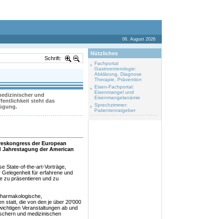
06. August 2026
Nützliches
Schrift:
Fachportal
Gastroenterologie:
Abklärung, Diagnose
Therapie, Prävention
Eisen-Fachportal:
Eisenmangel und
 medizinischer und
Eisenmangelanämie
entlichkeit steht das
Sprechzimmer:
fügung.
Patientenratgeber
hreskongress der European
nd Jahrestagung der American
 State-of-the-art-Vorträge,
r Gelegenheit für erfahrene und
 zu präsentieren und zu
pharmakologische,
n statt, die von den je über 20'000
wichtigen Veranstaltungen ab und
rschern und medizinischen