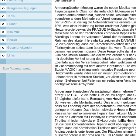
Fortbildung
Dienstleistern.
Am europäischen Meeting waren die neuen Medikamen
Kongresse/Tagungen
Tagesgespräch. Obschon die anfänglich blütenweisse W
Flecken abbekommen hat, bleiben seine Resultate eindr
Tools
irgendeine andere Methode zur Verminderung der Reste
der SIRIUS-Studie lag die Notwendigkeit für erneute Ei
Humor
10%, was einer Halbierung bisher erreichter Zahlen gle
Herzchirurgie bewies die PRAGUE IV-Studie, dass die 
Kolumne
Maschine heute der traditionellen koronaren Bypassch
Allerdings konnte der vermutete Vorteil der modernen 
Presse
Rahmen des akuten Herzinfarkts zeigten die DANAMI 
Studien eindeutig, dass die Katheterintervention der k
Gesundheitsrecht
Fibrinolytikum selbst dann überlegen ist, wenn Transpo
genommen werden müssen. Diese Frage sollte damit ein 
Glukose-Insulin-Kalium Cocktail wurde erneut aus der
Links
mit deutlicher Verkleinerung des Infarktareals gegenübe
Ebenfalls aus der Versenkung geholt, aber wohl zum l
im Zusammenhang mit dem akuten Herzinfarkt. Die wohl
Zum Patientenportal
Studie MAGIC hat einmal mehr negative Resultate geb
Herzinfarkts wurde indessen ein neuer Stern geboren: De
Lebensretter in mehreren Studien, vor allem aber in de
seinen Stellenwert bei Patienten mit reduzierter Ventrik
nachgewiesene Arrhythmie.
An der amerikanischen Veranstaltung haben mehrere
erregt. Die DIAL-Studie hatte zum Ziel zu zeigen, dass 
14-tägliche telefonische Betreuung von Herzinsuffizien
Schwestern, die Mortalität senkt. Dies ist nicht gelung
dass die Lebensqualität der so betreuten Patienten ver
geringeren Kosten. Das niedermolekulare Heparin Enox
klassischen unfraktionierten Heparin beim akuten Myoka
Studie an Patienten mit Fibrinolyse zumindest ebenbürt
Tirofiban (niedermolekularer Glykoprotein IIb/IIIa Hem
Studie dem konventionellen Heparin nicht überlegen.
zeigte, dass die Kombination Tirofiban und Clopidogrel d
Angina pectoris unterlegen war. Der Plättchenhemmer C
äusserst potent in der grossen CREDO-Studie, die über