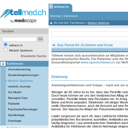
tellmed.ch
Sitemap
|
Impressum
Sie sind hier:
Fachliteratur
»
Medizin Spektrum
Suchen
Das Portal für Ärztinnen und Ärzte
tellmed.ch
Medizin Spektrum
Tellmed richtet sich ausschliesslich an Mitglieder
Erweiterte Suche
pharmazeutischer Berufe. Für Patienten und die Öff
Gesundheitsportal
www.sprechzimmer.ch
zur Ver
Fachliteratur
Journalscreening
Studienbesprechungen
Einleitung
Medizin Spektrum
Atemwegsinfektionen und Grippe – nach wie vor ak
medinfo Journals
Weniger als 60 Jahre ist es her, dass das Penicillin seine
Ars Medici
Doch heute können wir uns den medizinischen Alltag ohn
Managed Care
vorstellen. Penicillin leitete eine Revolution ein: Im Kri
Beine und Arme amputiert. Kleinkinder mit eitriger Mening
Pädiatrie
reelle Überlebenschance, auch die Aussicht auf eine Re
besser. Der klassische Ablauf der Pneumoniestadien bis
Psychiatrie/Neurologie
Gynäkologie
Leider vergessen wir auch oft, dass zahlreiche Infekti
präantibiotischen Ära bestens ausheilten. Antibiotika w
Onkologie
häufig eingesetzt. Laut amerikanischen Statistiken we
Antibiotika für Infektionen der oberen Atemwege einges