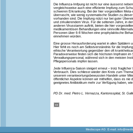
Die Influenza-Imfpung ist nicht nur eine äusserst neb
vergleichsweise auch eine effiziente Impfung zum Schut
schweren Erkrankung. Bei der hier vorgestellten Meta
überrascht, wie wenig systematische Studien zu dieser
vorhanden sind. Die Impfung nützt nur bei guter Übe
und zirkulierendem Virus. Für die seltenen Jahre, in d
anderen Virusstamm auftritt, bieten die hier vorgestellt
medikamentösen Behandlungen eine sinnvolle Alternative. 
Personen über 6-8 Wochen eine prophylaktische Behan
einnehmen würden.
Eine grosse Herausforderung wartet in allen Spitälern u
Hier fehlt es noch am Selbstverständnis für die Impfung.
ethische Verantwortung gegenüber den oft krankheitsanf
Paradoxerweise finden sich die höchsten Impfraten im S
Verwaltungspersonal, während sich in den meisten Inst
Pflegepersonals impfen lassen.
Jede Influenza-Saison steigert erneut – trotz fraglicher I
Verbrauch. Dies schliesst wieder den Kreis zum Thema
unserem verantwortungsbewussten Handeln unter Mitei
öffentlicher Aspekte können wir mithelfen, dass es nie
geeignetes Antibiotikum mehr zur Verfügung haben, wi
PD Dr. med. Pietro L. Vernazza, Kantonsspital, St. Gall
Mediscope AG E-mail:
info@medi