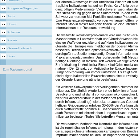
Fortbildung
der oberen Atemwege ist der Antibiotika-Einsatz oft nich
fragliche Indikationen hat seinen Preis. Kurzfristig betra
Kongresse/Tagungen
ganz billigen Medikamente. Viel schwerer wiegt aber der
Resistenzbildung gegen diese Substanzen. In den letzt
Tools
Schweiz zum ersten Mal Penicillin-resistente Pneumokok
Eine Resistenzproblematik, von der wir lange hofften, v
Internet Stop in dieser Ausgabe finden Sie eine Interne
Humor
Informationen zur Resistenzentwicklung.
Kolumne
Die weltweite Resistenzproblematik wird uns nicht ver
Massnahmen in Landwirtschaft und Veterinärwesen blei
Presse
einzige Waffe der gezielte und auf klare Indikationen be
Gerade die Therapie von Infektionen der oberen Atemwe
Gesundheitsrecht
besseren Definition des optimalen Antibiotika-Einsatzes 
durchgeführte Studien notwendig. Diese Information m
Links
Praxis umgesetzt werden. Das vorliegende Heft Medizin 
richtige Richtung. In diesem Heft werden wichtige Arbeit
Zurückhaltung im Antibiotika-Einsatz bei Otitis media u
mahnen. Der Einsatz von Antibiotika bei Exazerbationen
Zum Patientenportal
Lungenerkrankung war immer umstritten. Es zeigt sich 
eindeutigen bakteriellen Exazerbationen eine kurzfristig
der Grunderkrankung günstig beeinflusst.
Ein weiterer Schwerpunkt der vorliegenden Nummer betr
Influenza. Die jährlich wiederkehrende Infektion erfass
Bevölkerung und ist damit von grosser ökonomischer Be
nicht nur Arbeitsausfälle in der Wirtschaft (etwa 10% d
durch Influenza bedingt), sie belastet auch das Gesu
heftigen Grippesaison erfolgen 30-50% der Arztkonsult
auch Notfalleintritte nehmen zu, insbesondere bei Patie
auch Personen mit chronischen Lungenerkrankungen spe
Influenza bedingten Todesfälle betreffen Menschen unt
Die wirksamste Methode zur Kontrolle der Influenza u
ist die regelmässige Influenza-Impfung. In den letzten z
die ausgezeichnete Informationskampagne des Bundes
Impfrate insbesondere bei den Risikopersonen signifika