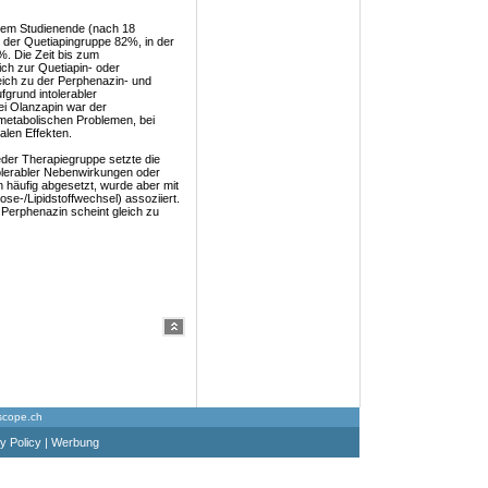
 dem Studienende (nach 18
 der Quetiapingruppe 82%, in der
. Die Zeit bis zum
ch zur Quetiapin- oder
leich zu der Perphenazin- und
grund intolerabler
ei Olanzapin war der
metabolischen Problemen, bei
alen Effekten.
jeder Therapiegruppe setzte die
olerabler Nebenwirkungen oder
häufig abgesetzt, wurde aber mit
e-/Lipidstoffwechsel) assoziiert.
Perphenazin scheint gleich zu
scope.ch
y Policy
|
Werbung