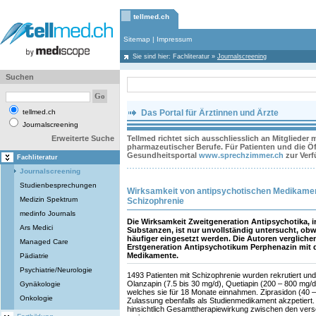
tellmed.ch
Sitemap
|
Impressum
Sie sind hier:
Fachliteratur
»
Journalscreening
Suchen
tellmed.ch
Das Portal für Ärztinnen und Ärzte
Journalscreening
Erweiterte Suche
Tellmed richtet sich ausschliesslich an Mitglieder
pharmazeutischer Berufe. Für Patienten und die Öff
Gesundheitsportal
www.sprechzimmer.ch
zur Ver
Fachliteratur
Journalscreening
Studienbesprechungen
Wirksamkeit von antipsychotischen Medikamen
Medizin Spektrum
Schizophrenie
medinfo Journals
Die Wirksamkeit Zweitgeneration Antipsychotika, im
Ars Medici
Substanzen, ist nur unvollständig untersucht, ob
häufiger eingesetzt werden. Die Autoren verglich
Managed Care
Erstgeneration Antipsychotikum Perphenazin mit 
Medikamente.
Pädiatrie
Psychiatrie/Neurologie
1493 Patienten mit Schizophrenie wurden rekrutiert un
Olanzapin (7.5 bis 30 mg/d), Quetiapin (200 – 800 mg/d
Gynäkologie
welches sie für 18 Monate einnahmen. Ziprasidon (40
Onkologie
Zulassung ebenfalls als Studienmedikament akzpetiert.
hinsichtlich Gesamttherapiewirkung zwischen den ver