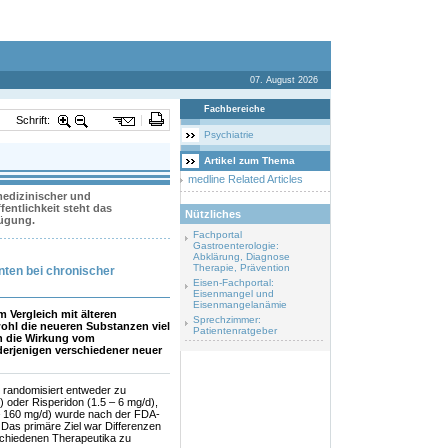
07. August 2026
Fachbereiche
Schrift:
Psychiatrie
Artikel zum Thema
medline Related Articles
 medizinischer und
entlichkeit steht das
Nützliches
fügung.
Fachportal
Gastroenterologie:
Abklärung, Diagnose
Therapie, Prävention
ten bei chronischer
Eisen-Fachportal:
Eisenmangel und
Eisenmangelanämie
 Vergleich mit älteren
Sprechzimmer:
wohl die neueren Substanzen viel
Patientenratgeber
en die Wirkung vom
derjenigen verschiedener neuer
d randomisiert entweder zu
) oder Risperidon (1.5 – 6 mg/d),
 – 160 mg/d) wurde nach der FDA-
 Das primäre Ziel war Differenzen
schiedenen Therapeutika zu