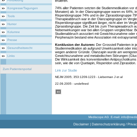
Fortbildung
eruieren.
74% aller Patienten setzten die Studienmedikation vor
Kongresse/Tagungen
Monaten) ab. In der Olanzapingruppe waren es 64%, in
Risperidongruppe 74% und in der Ziprasidongruppe 79%
Tools
Therapieabbruch war in der Olanzapingruppe im Verglei
Risperidongruppe signifikant länger, nicht aber im Verg
Humor
Ziprasidongruppe. Die Zeit bis zum Therapieaabruch auf
Nebenwirkungen war bei allen Gruppen vergleichbar. B
Kolumne
Studienabbruch assoziiert mit Gewichtszunahme oder 
Perphenazin bestand eine Assoziation mit extrapyramid
Presse
Konklusion der Autoren:
Der Grossteil Patienten in 
Gesundheitsrecht
Studienmedikation ab aufgrund Unwirksamkeit oder int
wegen anderer Gründe. Olanzapin wurde am wenigsten 
Gewichtszunahme und metabolischen Störungen (Glucos
Links
Die Wirksamkeit des konventionellen Antipsychotikums 
sein, wie die von Quetiapin, Risperidon und Ziprasidon.
Zum Patientenportal
Link zur Studie
NEJM 2005; 353:1209-1223 - Lieberman J et al
22.09.2005 - undefined
Mediscope AG E-mail:
info@medi
Disclaimer
|
Datenschutzerklärung / Privac