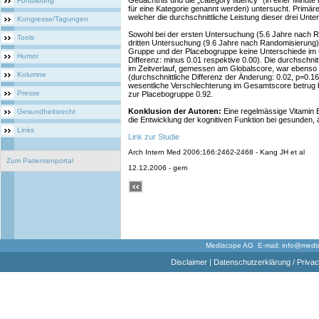
Gedächtnis und die „category fluency“ (in einer Minute
Fortbildung
für eine Kategorie genannt werden) untersucht. Primä
welcher die durchschnittliche Leistung dieser drei Unt
Kongresse/Tagungen
Sowohl bei der ersten Untersuchung (5.6 Jahre nach R
Tools
dritten Untersuchung (9.6 Jahre nach Randomisierung)
Gruppe und der Placebogruppe keine Unterschiede im G
Humor
Differenz: minus 0.01 respektive 0.00). Die durchschnit
im Zeitverlauf, gemessen am Globalscore, war ebenso 
Kolumne
(durchschnittliche Differenz der Änderung: 0.02, p=0.16)
wesentliche Verschlechterung im Gesamtscore betrug b
Presse
zur Placebogruppe 0.92.
Konklusion der Autoren:
Eine regelmässige Vitamin E
Gesundheitsrecht
die Entwicklung der kognitiven Funktion bei gesunden, 
Links
Link zur Studie
Arch Intern Med 2006;166:2462-2468 - Kang JH et al
Zum Patientenportal
12.12.2006 - gem
Mediscope AG E-mail:
info@medi
Disclaimer
|
Datenschutzerklärung / Privac