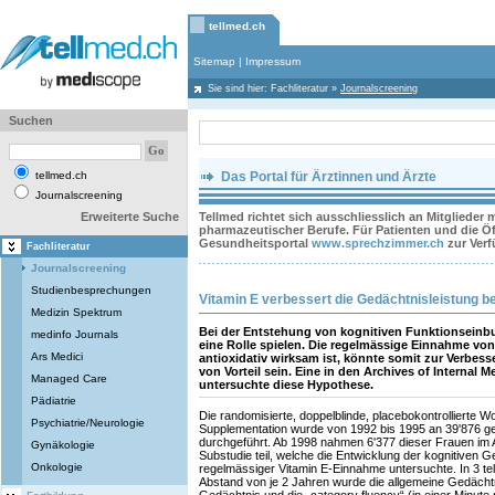
tellmed.ch
Sitemap
|
Impressum
Sie sind hier:
Fachliteratur
»
Journalscreening
Suchen
tellmed.ch
Das Portal für Ärztinnen und Ärzte
Journalscreening
Erweiterte Suche
Tellmed richtet sich ausschliesslich an Mitglieder
pharmazeutischer Berufe. Für Patienten und die Öff
Gesundheitsportal
www.sprechzimmer.ch
zur Ver
Fachliteratur
Journalscreening
Studienbesprechungen
Vitamin E verbessert die Gedächtnisleistung be
Medizin Spektrum
Bei der Entstehung von kognitiven Funktionseinbu
medinfo Journals
eine Rolle spielen. Die regelmässige Einnahme von
Ars Medici
antioxidativ wirksam ist, könnte somit zur Verbes
von Vorteil sein. Eine in den Archives of Internal M
Managed Care
untersuchte diese Hypothese.
Pädiatrie
Die randomisierte, doppelblinde, placebokontrollierte 
Psychiatrie/Neurologie
Supplementation wurde von 1992 bis 1995 an 39'876 
durchgeführt. Ab 1998 nahmen 6'377 dieser Frauen im A
Gynäkologie
Substudie teil, welche die Entwicklung der kognitiven G
Onkologie
regelmässiger Vitamin E-Einnahme untersuchte. In 3 t
Abstand von je 2 Jahren wurde die allgemeine Gedächtn