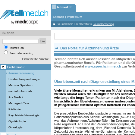
tellmed.ch
Sitemap
|
Impressum
Sie sind hier:
Fachliteratur
»
Journalscreening
Suchen
tellmed.ch
Das Portal für Ärztinnen und Ärzte
Journalscreening
Erweiterte Suche
Tellmed richtet sich ausschliesslich an Mitglieder
pharmazeutischer Berufe. Für Patienten und die Öff
Gesundheitsportal
www.sprechzimmer.ch
zur Ver
Fachliteratur
Journalscreening
Studienbesprechungen
Überlebenszeit nach Diagnosestellung eines M
Medizin Spektrum
Viele ältere Menschen erkranken am M. Alzheimer.
medinfo Journals
werden nimmt auch die Häufigkeit dieses Krankheits
Ars Medici
wie lange die betroffenen Patienten nach der Diag
hinsichtlich der Überlebenszeit wären insbesondere
Managed Care
in pflegerischer Hinsicht optimal betreuen zu könn
Pädiatrie
Die prospektive Beobachtungsstudie untersuchte an H
Psychiatrie/Neurologie
Patientenpopulation aus Seattle, Washington (n=23'000),
war, das Auftreten von Alzheimerfällen. Im Zeitraum v
Gynäkologie
Fälle registriert. An Hand der Patientendemographie, d
Onkologie
körperlichen Untersuchung, dem „Blessed Dementia R
Zeitpunkt des ersten Alzheimer-Symptoms, der Komorbi