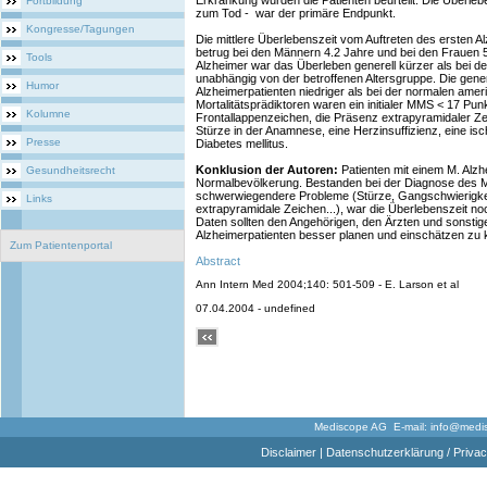
Erkrankung wurden die Patienten beurteilt. Die Überleb
Fortbildung
zum Tod - war der primäre Endpunkt.
Kongresse/Tagungen
Die mittlere Überlebenszeit vom Auftreten des ersten
betrug bei den Männern 4.2 Jahre und bei den Frauen 
Tools
Alzheimer war das Überleben generell kürzer als bei de
unabhängig von der betroffenen Altersgruppe. Die gene
Humor
Alzheimerpatienten niedriger als bei der normalen ame
Mortalitätsprädiktoren waren ein initialer MMS < 17 Pu
Kolumne
Frontallappenzeichen, die Präsenz extrapyramidaler Z
Stürze in der Anamnese, eine Herzinsuffizienz, eine i
Presse
Diabetes mellitus.
Konklusion der Autoren:
Patienten mit einem M. Alzh
Gesundheitsrecht
Normalbevölkerung. Bestanden bei der Diagnose des M
schwerwiegendere Probleme (Stürze, Gangschwierigkei
Links
extrapyramidale Zeichen...), war die Überlebenszeit no
Daten sollten den Angehörigen, den Ärzten und sonstig
Alzheimerpatienten besser planen und einschätzen zu 
Zum Patientenportal
Abstract
Ann Intern Med 2004;140: 501-509 - E. Larson et al
07.04.2004 - undefined
Mediscope AG E-mail:
info@medi
Disclaimer
|
Datenschutzerklärung / Privac