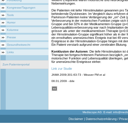
Weitere Endpunkte waren motorische und neurokognitiv
Fortbildung
Nebenwirkungen.
Kongresse/Tagungen
Die Patienten mit tiefer Hirnstimulation gewannen pro T
behindernde Dyskinesien. Im Vergleich dazu erfuhren 
Tools
Parkinson-Patienten keine Verlängerung der „on“-Zeit 
Verbesserung in der motorischen Funktion zeigte sich b
Humor
Gruppe und bei 32% in der Medikamenten-Gruppe (p<0
Lebensqualitätsverbesserung war nach Implantation des 
Kolumne
grösser als unter der medikamentösen Therapie (p<0.0
der Hirnstimulation-Gruppe signifikant höher als in d
Presse
ein ernsthaftes unerwünschtes Ereignis trat bei 49 vers
Ereignisse in der Hirnstimulation-Gruppe hingen mit d
Ein Patient verstarb aufgrund einer zerebralen Blutung.
Gesundheitsrecht
Konklusion der Autoren
: Die tiefe Hirnstimulation i
Links
Therapie bei fortgeschrittenem Parkinson bezüglich „on
motorischer Funktion und Lebensqualität überlegen, ge
für unerwünschte Ereignisse einher.
Zum Patientenportal
Link zur Studie
JAMA 2009;301:63-73 - Weaver FM et al
08.01.2009 - dde
Mediscope AG E-mail:
info@medi
Disclaimer
|
Datenschutzerklärung / Privac