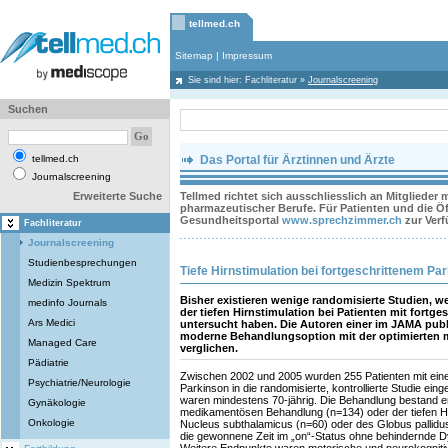
tellmed.ch
Sitemap
|
Impressum
Sie sind hier:
Fachliteratur
»
Journalscreening
Suchen
tellmed.ch
Das Portal für Ärztinnen und Ärzte
Journalscreening
Erweiterte Suche
Tellmed richtet sich ausschliesslich an Mitglieder
pharmazeutischer Berufe. Für Patienten und die Öff
Gesundheitsportal
www.sprechzimmer.ch
zur Ver
Fachliteratur
Journalscreening
Studienbesprechungen
Tiefe Hirnstimulation bei fortgeschrittenem Pa
Medizin Spektrum
Bisher existieren wenige randomisierte Studien, w
medinfo Journals
der tiefen Hirnstimulation bei Patienten mit fortg
Ars Medici
untersucht haben. Die Autoren einer im JAMA publ
moderne Behandlungsoption mit der optimierten
Managed Care
verglichen.
Pädiatrie
Zwischen 2002 und 2005 wurden 255 Patienten mit ein
Psychiatrie/Neurologie
Parkinson in die randomisierte, kontrollierte Studie ei
waren mindestens 70-jährig. Die Behandlung bestand en
Gynäkologie
medikamentösen Behandlung (n=134) oder der tiefen Hi
Onkologie
Nucleus subthalamicus (n=60) oder des Globus pallidu
die gewonnene Zeit im „on“-Status ohne behindernde 