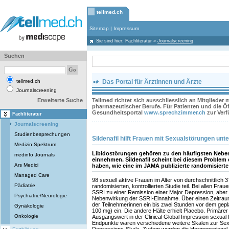
tellmed.ch
Sitemap
|
Impressum
Sie sind hier:
Fachliteratur
»
Journalscreening
Suchen
tellmed.ch
Das Portal für Ärztinnen und Ärzte
Journalscreening
Erweiterte Suche
Tellmed richtet sich ausschliesslich an Mitglieder
pharmazeutischer Berufe. Für Patienten und die Öff
Gesundheitsportal
www.sprechzimmer.ch
zur Ver
Fachliteratur
Journalscreening
Studienbesprechungen
Sildenafil hilft Frauen mit Sexualstörungen unt
Medizin Spektrum
Libidostörungen gehören zu den häufigsten Neben
medinfo Journals
einnehmen. Sildenafil scheint bei diesem Problem e
Ars Medici
haben, wie eine im JAMA publizierte randomisierte
Managed Care
98 sexuell aktive Frauen im Alter von durchschnittlich
Pädiatrie
randomisierten, kontrollierten Studie teil. Bei allen F
SSRI zu einer Remission einer Major Depression, aber 
Psychiatrie/Neurologie
Nebenwirkung der SSRI-Einnahme. Über einen Zeitrau
der Teilnehmerinnen ein bis zwei Stunden vor dem gepla
Gynäkologie
100 mg) ein. Die andere Hälte erhielt Placebo. Primär
Onkologie
Ausgangswert in der Clinical Global Impression sexual
Endpunkte waren verschiedene weitere Skalen zur Sexu