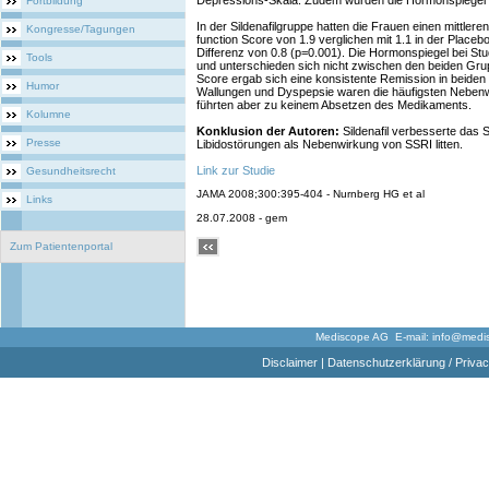
Depressions-Skala. Zudem wurden die Hormonspiegel 
Fortbildung
In der Sildenafilgruppe hatten die Frauen einen mittlere
Kongresse/Tagungen
function Score von 1.9 verglichen mit 1.1 in der Placebo
Differenz von 0.8 (p=0.001). Die Hormonspiegel bei St
Tools
und unterschieden sich nicht zwischen den beiden Gru
Score ergab sich eine konsistente Remission in beid
Humor
Wallungen und Dyspepsie waren die häufigsten Nebenw
führten aber zu keinem Absetzen des Medikaments.
Kolumne
Konklusion der Autoren:
Sildenafil verbesserte das 
Presse
Libidostörungen als Nebenwirkung von SSRI litten.
Link zur Studie
Gesundheitsrecht
JAMA 2008;300:395-404 - Nurnberg HG et al
Links
28.07.2008 - gem
Zum Patientenportal
Mediscope AG E-mail:
info@medi
Disclaimer
|
Datenschutzerklärung / Privac