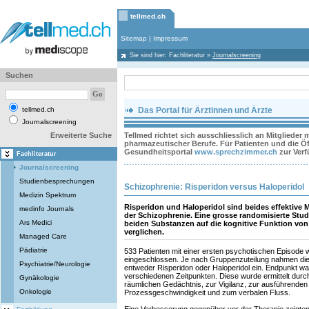
tellmed.ch
Sitemap
|
Impressum
Sie sind hier:
Fachliteratur
»
Journalscreening
Suchen
tellmed.ch
Das Portal für Ärztinnen und Ärzte
Journalscreening
Erweiterte Suche
Tellmed richtet sich ausschliesslich an Mitglieder
pharmazeutischer Berufe. Für Patienten und die Öff
Gesundheitsportal
www.sprechzimmer.ch
zur Ver
Fachliteratur
Journalscreening
Studienbesprechungen
Schizophrenie: Risperidon versus Haloperidol
Medizin Spektrum
Risperidon und Haloperidol sind beides effektiv
medinfo Journals
der Schizophrenie. Eine grosse randomisierte Stud
Ars Medici
beiden Substanzen auf die kognitive Funktion von
verglichen.
Managed Care
Pädiatrie
533 Patienten mit einer ersten psychotischen Episode w
eingeschlossen. Je nach Gruppenzuteilung nahmen die S
Psychiatrie/Neurologie
entweder Risperidon oder Haloperidol ein. Endpunkt war
verschiedenen Zeitpunkten. Diese wurde ermittelt dur
Gynäkologie
räumlichen Gedächtnis, zur Vigilanz, zur ausführenden
Onkologie
Prozessgeschwindigkeit und zum verbalen Fluss.