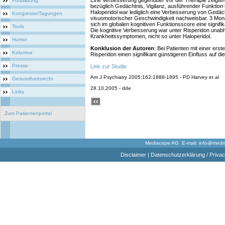
Eine Verbesserung gegenüber vor der Therapie zeigten
Fortbildung
bezüglich Gedächtnis, Vigilanz, ausführender Funktion
Haloperidol war lediglich eine Verbesserung von Gedäch
Kongresse/Tagungen
visuomotorischer Geschwindigkeit nachweisbar. 3 Mon
sich im globalen kognitiven Funktionsscore eine signifi
Tools
Die kognitive Verbesserung war unter Risperidon unab
Krankheitssymptomen, nicht so unter Haloperidol.
Humor
Konklusion der Autoren
: Bei Patienten mit einer ers
Kolumne
Risperidon einen signifikant günstigeren Einfluss auf die
Presse
Link zur Studie
Am J Psychiatry 2005;162:1888-1895 - PD Harvey et al
Gesundheitsrecht
28.10.2005 - dde
Links
Zum Patientenportal
Mediscope AG E-mail:
info@medi
Disclaimer
|
Datenschutzerklärung / Privac