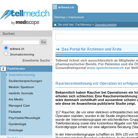
tellmed.ch
Sitemap
|
Impressum
Sie sind hier:
Fachliteratur
»
Journalscreening
Suchen
tellmed.ch
Das Portal für Ärztinnen und Ärzte
Journalscreening
Erweiterte Suche
Tellmed richtet sich ausschliesslich an Mitglieder
pharmazeutischer Berufe. Für Patienten und die Öff
Gesundheitsportal
www.sprechzimmer.ch
zur Ver
Fachliteratur
Journalscreening
Studienbesprechungen
Raucherentwöhnung vor Operation ist erfolgv
Medizin Spektrum
Bekanntlich haben Raucher bei Operationen ein h
medinfo Journals
erholen sich schlechter. Eine Raucherentwöhnung 
Ars Medici
wäre demnach vorteilhaft und ausserdem scheint di
wie diese im Anaesthesia publizierte Studie zeigt.
Managed Care
Pädiatrie
117 Raucher, die vor einer elektiven orthopädischen od
Operation standen, wurden in die Studie eingeschloss
Psychiatrie/Neurologie
wurde der Interventionsgruppe ein wöchentliches Grupp
Telefonberatung sowie eine kostenlose Abgabe von Niko
Gynäkologie
Kontrollgruppe erhielt nur eine allgemeine Beratung (S
Onkologie
In der Interventionsgruppe schafften es 36% (20 von 55