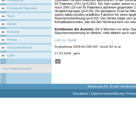
Operation mit dem Rauchen aufzuhören. In der Kontroll
Fortbildung
62 Patienten (2%) (p<0.001). Ein Jahr später waren in
noch 33% (18 von 55 Patienten) abstinent gegenüber 15
Kongresse/Tagungen
Vergleichsgruppe (p=0.03). Ein geringerer Grad an Nikot
waren dabei positive prädiktive Faktoren für einen langfr
Tools
Raucherentwöhnung (p=0.02). Der Vorteil zeigte sich a
Komplikationsrisiko, das bei den Nichtrauchern nur et
Humor
Konklusion der Autoren:
Ein 4 Wochen vor einer Op
Kolumne
Raucherentwöhnung ist effektiv; viele bleiben auch nac
Presse
Link zur Studie
Anaesthesia 2009;64:259-265 - Azodi SO et al.
Gesundheitsrecht
17.03.2009 - gem
Links
Zum Patientenportal
Mediscope AG E-mail:
info@medi
Disclaimer
|
Datenschutzerklärung / Privac