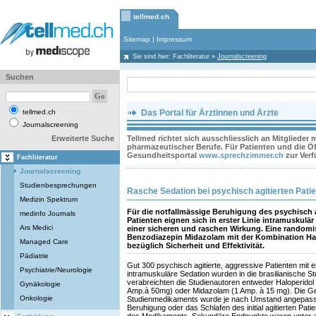
tellmed.ch
Sitemap
|
Impressum
Sie sind hier:
Fachliteratur
»
Journalscreening
Suchen
tellmed.ch
Das Portal für Ärztinnen und Ärzte
Journalscreening
Erweiterte Suche
Tellmed richtet sich ausschliesslich an Mitglieder
pharmazeutischer Berufe. Für Patienten und die Öff
Gesundheitsportal
www.sprechzimmer.ch
zur Ver
Fachliteratur
Journalscreening
Studienbesprechungen
Rasche Sedation bei psychisch agitierten Pati
Medizin Spektrum
Für die notfallmässige Beruhigung des psychisch ag
medinfo Journals
Patienten eignen sich in erster Linie intramuskulär
Ars Medici
einer sicheren und raschen Wirkung. Eine randomis
Benzodiazepin Midazolam mit der Kombination Ha
Managed Care
bezüglich Sicherheit und Effektivität.
Pädiatrie
Gut 300 psychisch agitierte, aggressive Patienten mit ei
Psychiatrie/Neurologie
intramuskuläre Sedation wurden in die brasilianische S
verabreichten die Studienautoren entweder Haloperidol
Gynäkologie
Amp.à 50mg) oder Midazolam (1 Amp. à 15 mg). Die G
Onkologie
Studienmedikaments wurde je nach Umstand angepasst
Beruhigung oder das Schlafen des initial agitierten Pat