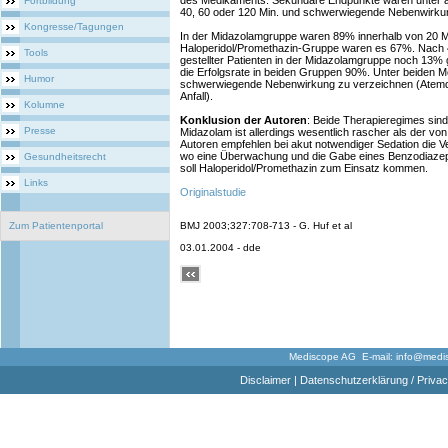
des Medikaments. Sekundäre Endpunkte waren unter a
Fortbildung
40, 60 oder 120 Min. und schwerwiegende Nebenwirku
Kongresse/Tagungen
In der Midazolamgruppe waren 89% innerhalb von 20 Min
Haloperidol/Promethazin-Gruppe waren es 67%. Nach 40
Tools
gestellter Patienten in der Midazolamgruppe noch 13% 
die Erfolgsrate in beiden Gruppen 90%. Unter beiden Me
Humor
schwerwiegende Nebenwirkung zu verzeichnen (Atemd
Anfall).
Kolumne
Konklusion der Autoren
: Beide Therapieregimes sind 
Presse
Midazolam ist allerdings wesentlich rascher als der vo
Autoren empfehlen bei akut notwendiger Sedation die 
wo eine Überwachung und die Gabe eines Benzodiazepi
Gesundheitsrecht
soll Haloperidol/Promethazin zum Einsatz kommen.
Links
Originalstudie
Zum Patientenportal
BMJ 2003;327:708-713 - G. Huf et al
03.01.2004 - dde
Mediscope AG E-mail:
info@medi
Disclaimer
|
Datenschutzerklärung / Privac