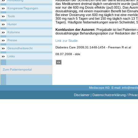
Reduktion der Schmerzen und der damit assoziierten 
Fortbildung
das Medikament dreimal täglich verabreicht wurde (p≤0.
war nur die 600 mg Dosis effektiv (p≤0.001). Das Au
Kongresse/Tagungen
dosisabhängig, mit einem maximalen Benefit bei Einna
Bei einer Dosierung von 600 mg täglich trat eine merkl
Tools
300 mg nach 5 Tagen und bei 150 mg täglich nach 13 T
Tagen). Häufigste Nebenwirkungen waren Schwindel, 
Humor
Konklusion der Autoren
: Pregabalin ist bei Patienten
Kolumne
dosisabhängige Behandlungsoption zur Reduktion der
Presse
Link zur Studie
Diabetes Care 2008;31:1448-1454 - Freeman R et al
Gesundheitsrecht
08.07.2008 - dde
Links
Zum Patientenportal
Mediscope AG E-mail:
info@medi
Disclaimer
|
Datenschutzerklärung / Privac