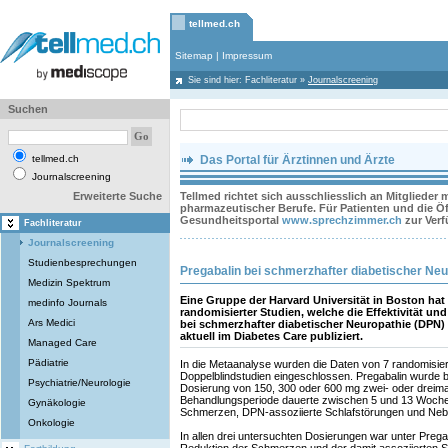
tellmed.ch
Sitemap
|
Impressum
Sie sind hier:
Fachliteratur
»
Journalscreening
Suchen
tellmed.ch
Das Portal für Ärztinnen und Ärzte
Journalscreening
Erweiterte Suche
Tellmed richtet sich ausschliesslich an Mitglieder
pharmazeutischer Berufe. Für Patienten und die Öff
Gesundheitsportal
www.sprechzimmer.ch
zur Ver
Fachliteratur
Journalscreening
Studienbesprechungen
Pregabalin bei schmerzhafter diabetischer Neu
Medizin Spektrum
Eine Gruppe der Harvard Universität in Boston hat
medinfo Journals
randomisierter Studien, welche die Effektivität und
Ars Medici
bei schmerzhafter diabetischer Neuropathie (DPN
aktuell im Diabetes Care publiziert.
Managed Care
Pädiatrie
In die Metaanalyse wurden die Daten von 7 randomisiert
Doppelblindstudien eingeschlossen. Pregabalin wurde be
Psychiatrie/Neurologie
Dosierung von 150, 300 oder 600 mg zwei- oder dreimal 
Behandlungsperiode dauerte zwischen 5 und 13 Woche
Gynäkologie
Schmerzen, DPN-assoziierte Schlafstörungen und Ne
Onkologie
In allen drei untersuchten Dosierungen war unter Pregab