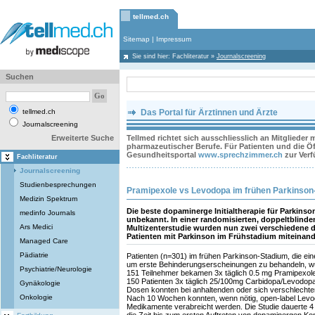
tellmed.ch
Sitemap
|
Impressum
Sie sind hier:
Fachliteratur
»
Journalscreening
Suchen
tellmed.ch
Das Portal für Ärztinnen und Ärzte
Journalscreening
Erweiterte Suche
Tellmed richtet sich ausschliesslich an Mitglieder
pharmazeutischer Berufe. Für Patienten und die Öff
Gesundheitsportal
www.sprechzimmer.ch
zur Ver
Fachliteratur
Journalscreening
Studienbesprechungen
Pramipexole vs Levodopa im frühen Parkinson
Medizin Spektrum
Die beste dopaminerge Initialtherapie für Parkinson
medinfo Journals
unbekannt. In einer randomisierten, doppeltblinden
Ars Medici
Multizenterstudie wurden nun zwei verschiedene 
Patienten mit Parkinson im Frühstadium miteinand
Managed Care
Pädiatrie
Patienten (n=301) im frühen Parkinson-Stadium, die ei
um erste Behinderungserscheinungen zu behandeln, w
Psychiatrie/Neurologie
151 Teilnehmer bekamen 3x täglich 0.5 mg Pramipexol
150 Patienten 3x täglich 25/100mg Carbidopa/Levodopa
Gynäkologie
Dosen konnten bei anhaltenden oder sich verschlech
Onkologie
Nach 10 Wochen konnten, wenn nötig, open-label Lev
Medikamente verabreicht werden. Die Studie dauerte 