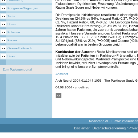
die Zeit bis zum ersten Auftreten von dopaminergen Kom
Fortbildung
Fluktuationen, Dyskinesien, Erstarrung, Veränderung d
Rating Scale Score und Nebenwirkungen.
Kongresse/Tagungen
Die Pramipexole Initialtherapie resultierte in einer signi
Tools
Dyskinesien (24.5% vs 54%; Hazard Ratio 0.37, P<0.0
62.7%, Hazard Ratio 0.68, P=0.02). Die Levodopa Initial
Humor
Risikoreduktion für Erstarrung (25.3% vs 37.1%, Hazar
Jahren hatten Patienten, die zuerst mit Levodopa beha
Kolumne
signifikant bessere Veränderung des Unified Parkinson
15.4 Punkte vs –3.2 ± 17.3 Punkte P=0.003). Pramipexo
Presse
Schläfrigkeit (36% vs 21%, P=0.005) und Ödeme (42%
Lebensqualität war in beiden Gruppen gleich.
Gesundheitsrecht
Konklusion der Autoren:
Beide Medikamente sind ein
Initialtherapie bei Patienten im Parkinson-Frühstadium,
Links
und Nebenwirkungsprofile. Während Pramipexole eine t
Inzidenz bewirkt, reduziert Levodopa das Erstarrungs-,
und bringt eine bessere Symptomkontrolle.
Zum Patientenportal
Abstract
Arch Neurol 2004;61:1044-1053 - The Parkinson Study G
04.08.2004 - undefined
Mediscope AG E-mail:
info@medi
Disclaimer
|
Datenschutzerklärung / Privac