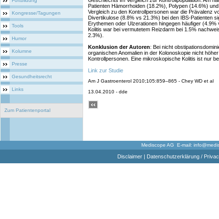
Geschlechts im Vergleich zur Kontrollpopulation. Am hä
Fortbildung
Patienten Hämorrhoiden (18.2%), Polypen (14.6%) und 
Vergleich zu den Kontrollpersonen war die Prävalenz
Kongresse/Tagungen
Divertikulose (8.8% vs 21.3%) bei den IBS-Patienten sign
Erythemen oder Ulzerationen hingegen häufiger (4.9% 
Tools
Kolitis war bei vermutetem Reizdarm bei 1.5% nachweis
2.3%).
Humor
Konklusion der Autoren
: Bei nicht obstipationsdomin
Kolumne
organischen Anomalien in der Kolonoskopie nicht höher
Kontrollpersonen. Eine mikroskopische Kolitis ist nur b
Presse
Link zur Studie
Gesundheitsrecht
Am J Gastroenterol 2010;105:859–865 - Chey WD et al
Links
13.04.2010 - dde
Zum Patientenportal
Mediscope AG E-mail:
info@medi
Disclaimer
|
Datenschutzerklärung / Privac