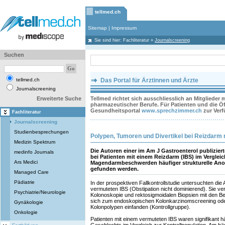
tellmed.ch
Sitemap
|
Impressum
Sie sind hier:
Fachliteratur
»
Journalscreening
Suchen
tellmed.ch
Das Portal für Ärztinnen und Ärzte
Journalscreening
Erweiterte Suche
Tellmed richtet sich ausschliesslich an Mitglieder
pharmazeutischer Berufe. Für Patienten und die Öff
Gesundheitsportal
www.sprechzimmer.ch
zur Ver
Fachliteratur
Journalscreening
Studienbesprechungen
Polypen, Tumoren und Divertikel bei Reizdarm 
Medizin Spektrum
Die Autoren einer im Am J Gastroenterol publizier
medinfo Journals
bei Patienten mit einem Reizdarm (IBS) im Verglei
Ars Medici
Magendarmbeschwerden häufiger strukturelle Ano
gefunden werden.
Managed Care
Pädiatrie
In der prospektiven Fallkontrollstudie untersuchten die
vermuteten IBS (Obstipation nicht dominierend). Sie ve
Psychiatrie/Neurologie
Kolonoskopie und rektosigmoidalen Biopsien mit den 
sich zum endoskopischen Kolonkarzinomscreening od
Gynäkologie
Kolonpolypen einfanden (Kontrollgruppe).
Onkologie
Patienten mit einem vermuteten IBS waren signifikant h