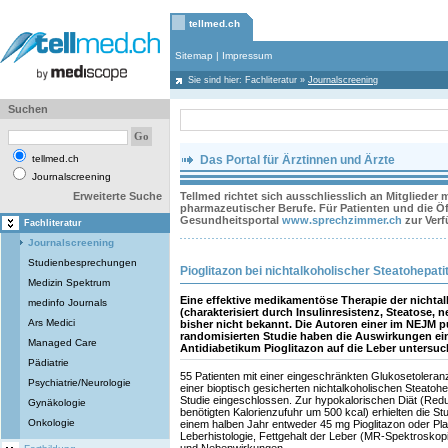
tellmed.ch
Sitemap
|
Impressum
Sie sind hier:
Fachliteratur
»
Journalscreening
Suchen
tellmed.ch
Das Portal für Ärztinnen und Ärzte
Journalscreening
Erweiterte Suche
Tellmed richtet sich ausschliesslich an Mitglieder
pharmazeutischer Berufe. Für Patienten und die Öff
Gesundheitsportal
www.sprechzimmer.ch
zur Ver
Fachliteratur
Journalscreening
Studienbesprechungen
Pioglitazon bei nichtalkoholischer Steatohepatit
Medizin Spektrum
Eine effektive medikamentöse Therapie der nichtal
medinfo Journals
(charakterisiert durch Insulinresistenz, Steatose, 
Ars Medici
bisher nicht bekannt. Die Autoren einer im NEJM pu
randomisierten Studie haben die Auswirkungen ei
Managed Care
Antidiabetikum Pioglitazon auf die Leber untersuc
Pädiatrie
55 Patienten mit einer eingeschränkten Glukosetolera
Psychiatrie/Neurologie
einer bioptisch gesicherten nichtalkoholischen Steatohe
Studie eingeschlossen. Zur hypokalorischen Diät (Red
Gynäkologie
benötigten Kalorienzufuhr um 500 kcal) erhielten die St
Onkologie
einem halben Jahr entweder 45 mg Pioglitazon oder P
Leberhistologie, Fettgehalt der Leber (MR-Spektrosko