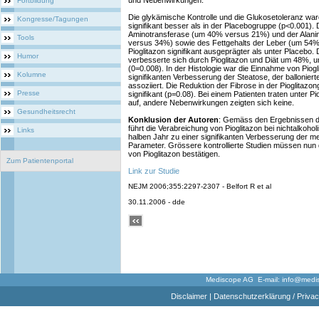
und Nebenwirkungen.
Fortbildung
Die glykämische Kontrolle und die Glukosetoleranz war
Kongresse/Tagungen
signifikant besser als in der Placebogruppe (p<0.001).
Aminotransferase (um 40% versus 21%) und der Alani
Tools
versus 34%) sowie des Fettgehalts der Leber (um 54
Pioglitazon signifikant ausgeprägter als unter Placebo. D
Humor
verbesserte sich durch Pioglitazon und Diät um 48%, 
(0=0.008). In der Histologie war die Einnahme von Piog
Kolumne
signifikanten Verbesserung der Steatose, der ballonie
assoziiert. Die Reduktion der Fibrose in der Pioglitazo
Presse
signifikant (p=0.08). Bei einem Patienten traten unter 
auf, andere Nebenwirkungen zeigten sich keine.
Gesundheitsrecht
Konklusion der Autoren
: Gemäss den Ergebnissen di
führt die Verabreichung von Pioglitazon bei nichtalkoho
Links
halben Jahr zu einer signifikanten Verbesserung der m
Parameter. Grössere kontrollierte Studien müssen nun 
von Pioglitazon bestätigen.
Zum Patientenportal
Link zur Studie
NEJM 2006;355:2297-2307 - Belfort R et al
30.11.2006 - dde
Mediscope AG E-mail:
info@medi
Disclaimer
|
Datenschutzerklärung / Privac