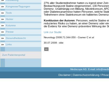
Fortbildung
27% aller Studienteilnehmer hatten zu irgend einer Zeit
Beobachtungszeit Statine eingenommen. 130 Personen 
Kongresse/Tagungen
Demenz. Unabhängig von Bildung, Nikotinkonsum, APOE
oder Diabetesanamnese hatten Personen, welche Stat
Tools
Teilnehmern ohne Statinkonsum ein halbiertes Demenz/
Humor
Konklusion der Autoren
: Personen, welche Statine e
reduziertes Risiko zu haben, an einer Demenz oder ei
Kolumne
die Evidenz für eine Demenz-präventive Wirkung der St
Presse
Link zur Studie
Neurology 2008;71:344-350 - Cramer C et al
Gesundheitsrecht
30.07.2008 - dde
Links
Zum Patientenportal
Mediscope AG E-mail:
info@medi
Disclaimer
|
Datenschutzerklärung / Privac