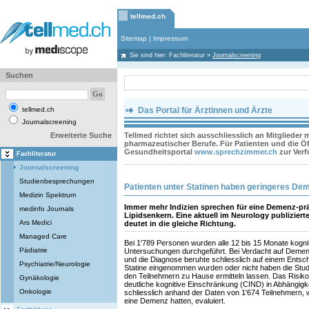
tellmed.ch
Sitemap
|
Impressum
Sie sind hier:
Fachliteratur
»
Journalscreening
Suchen
tellmed.ch
Das Portal für Ärztinnen und Ärzte
Journalscreening
Erweiterte Suche
Tellmed richtet sich ausschliesslich an Mitglieder
pharmazeutischer Berufe. Für Patienten und die Öff
Gesundheitsportal
www.sprechzimmer.ch
zur Ver
Fachliteratur
Journalscreening
Studienbesprechungen
Patienten unter Statinen haben geringeres De
Medizin Spektrum
Immer mehr Indizien sprechen für eine Demenz-pr
medinfo Journals
Lipidsenkern. Eine aktuell im Neurology publiziert
Ars Medici
deutet in die gleiche Richtung.
Managed Care
Bei 1'789 Personen wurden alle 12 bis 15 Monate kognit
Pädiatrie
Untersuchungen durchgeführt. Bei Verdacht auf Demenz
und die Diagnose beruhte schliesslich auf einem Ents
Psychiatrie/Neurologie
Statine eingenommen wurden oder nicht haben die Stud
den Teilnehmern zu Hause ermitteln lassen. Das Risiko
Gynäkologie
deutliche kognitive Einschränkung (CIND) in Abhängigk
Onkologie
schliesslich anhand der Daten von 1'674 Teilnehmern, we
eine Demenz hatten, evaluiert.