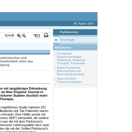
08. August 2026
Fachbereiche
Schrift:
Neurologie
Nützliches
Fachportal
Gastroenterologie:
 medizinischer und
Abklärung, Diagnose
entlichkeit steht das
Therapie, Prävention
fügung.
Eisen-Fachportal:
Eisenmangel und
Eisenmangelanämie
Sprechzimmer:
Patientenratgeber
en mit langjähriger Erkrankung
e im New England Journal of
früheren Stadien deutlich mehr
Therapie.
urchgeführten Studie nahmen 251
kationen teil. Die Patienten waren
n erkrankt. Eine Hälfte wurde mit
tment, BMT) behandelt, die andere
kt war die mit dem Parkinson's
messene Lebensqualität nach zwei
n die mit der Unified Parkinson's