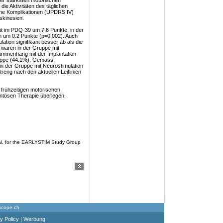
r stärksten motorischen
ie Aktivitäten des täglichen
che Komplikationen (UPDRS IV)
skinesien.
ät im PDQ-39 um 7.8 Punkte, in der
n um 0.2 Punkte (p=0.002). Auch
ation signifikant besser ab als die
 waren in der Gruppe mit
ammenhang mit der Implantation
ruppe (44.1%). Gemäss
in der Gruppe mit Neurostimulation
eng nach den aktuellen Leitlinien
 frühzeitigen motorischen
ntösen Therapie überlegen.
al. for the EARLYSTIM Study Group
scope.ch
y Policy
|
Werbung