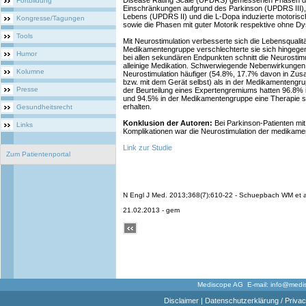
Disease Rating Scale (UPDRS) gemessenen Phasen de
Fortbildung
Einschränkungen aufgrund des Parkinson (UPDRS III), d
Lebens (UPDRS II) und die L-Dopa induzierte motoris
Kongresse/Tagungen
sowie die Phasen mit guter Motorik respektive ohne Dy
Tools
Mit Neurostimulation verbesserte sich die Lebensqualit
Medikamentengruppe verschlechterte sie sich hingege
Humor
bei allen sekundären Endpunkten schnitt die Neurostimul
alleinige Medikation. Schwerwiegende Nebenwirkungen
Kolumne
Neurostimulation häufiger (54.8%, 17.7% davon in Zus
bzw. mit dem Gerät selbst) als in der Medikamenteng
Presse
der Beurteilung eines Expertengremiums hatten 96.8% 
und 94.5% in der Medikamentengruppe eine Therapie str
erhalten.
Gesundheitsrecht
Konklusion der Autoren:
Bei Parkinson-Patienten mit
Links
Komplikationen war die Neurostimulation der medikame
Link zur Studie
Zum Patientenportal
N Engl J Med. 2013;368(7):610-22 - Schuepbach WM et 
21.02.2013 - gem
Mediscope AG E-mail:
info@medi
Disclaimer
|
Datenschutzerklärung / Privac