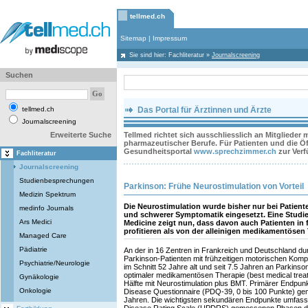
tellmed.ch
Sitemap
|
Impressum
Sie sind hier:
Fachliteratur
»
Journalscreening
Suchen
tellmed.ch
Das Portal für Ärztinnen und Ärzte
Journalscreening
Erweiterte Suche
Tellmed richtet sich ausschliesslich an Mitglieder
pharmazeutischer Berufe. Für Patienten und die Öff
Gesundheitsportal
www.sprechzimmer.ch
zur Ver
Fachliteratur
Journalscreening
Studienbesprechungen
Parkinson: Frühe Neurostimulation von Vorteil
Medizin Spektrum
Die Neurostimulation wurde bisher nur bei Patient
medinfo Journals
und schwerer Symptomatik eingesetzt. Eine Studi
Ars Medici
Medicine zeigt nun, dass davon auch Patienten in 
profitieren als von der alleinigen medikamentösen 
Managed Care
Pädiatrie
An der in 16 Zentren in Frankreich und Deutschland d
Parkinson-Patienten mit frühzeitigen motorischen Kompli
Psychiatrie/Neurologie
im Schnitt 52 Jahre alt und seit 7.5 Jahren an Parkinso
optimaler medikamentösen Therapie (best medical trea
Gynäkologie
Hälfte mit Neurostimulation plus BMT. Primärer Endpun
Onkologie
Disease Questionnaire (PDQ-39, 0 bis 100 Punkte) ge
Jahren. Die wichtigsten sekundären Endpunkte umfasste