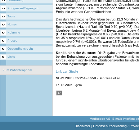
Fortbildung
Nebenwirkungen. Patienten mit Plattenepithelkarzinome
signifikanter Hämoptyse, unzureichender Organfunktio
Allgemeinzustand (ECOG Performance Status >1) wur
Kongresse/Tagungen
Endpunkt war das Gesamtüberleben.
Tools
Das durchschnittliche Überleben betrug 12.3 Monate in
zusätzlichem Bevacizumab gegenüber 10.3 Monaten b
Humor
Bevacizumab (Hazard Ratio für Tod 0.79, p=0.003). Das
Überleben betrug 6.2 Monate (mit Bevacizumab) bzw.
Kolumne
(HR für Krankheitsprogression 0.66, p<0.001). Die en
bei 35% respektive 15% (p<0.001) und die Raten klinis
Presse
respektive 0.7% (p<0.001). Es waren 15 Todesfälle un
Bevacizumab zu verzeichnen, einschliesslich 5 als Fo
Gesundheitsrecht
Konklusion der Autoren:
Die Zugabe von Bevacizumab
bei der Behandlung von ausgesuchten Patienten mit nic
Links
führt zu einem signifikanten Überlebensvorteil bei gleic
behandlungsbedingte Todesfälle.
Zum Patientenportal
Link zur Studie
NEJM 2006;355:2542-2550 - Sandler A et al
15.12.2006 - gem
Mediscope AG E-mail:
info@medi
Disclaimer
|
Datenschutzerklärung / Privac