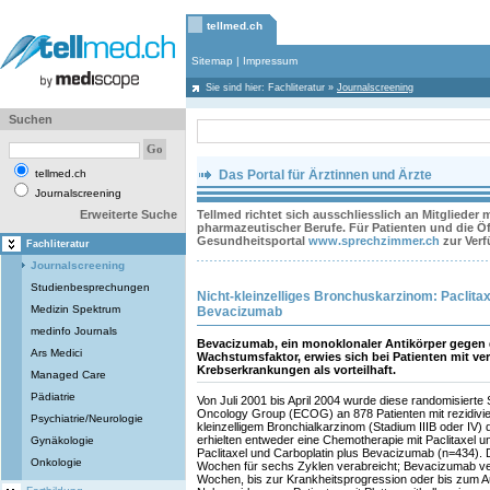
tellmed.ch
Sitemap
|
Impressum
Sie sind hier:
Fachliteratur
»
Journalscreening
Suchen
tellmed.ch
Das Portal für Ärztinnen und Ärzte
Journalscreening
Erweiterte Suche
Tellmed richtet sich ausschliesslich an Mitglieder
pharmazeutischer Berufe. Für Patienten und die Öff
Gesundheitsportal
www.sprechzimmer.ch
zur Ver
Fachliteratur
Journalscreening
Studienbesprechungen
Nicht-kleinzelliges Bronchuskarzinom: Paclitaxe
Medizin Spektrum
Bevacizumab
medinfo Journals
Bevacizumab, ein monoklonaler Antikörper gegen 
Ars Medici
Wachstumsfaktor, erwies sich bei Patienten mit ve
Krebserkrankungen als vorteilhaft.
Managed Care
Pädiatrie
Von Juli 2001 bis April 2004 wurde diese randomisierte
Oncology Group (ECOG) an 878 Patienten mit rezidivie
Psychiatrie/Neurologie
kleinzelligem Bronchialkarzinom (Stadium IIIB oder IV) 
erhielten entweder eine Chemotherapie mit Paclitaxel un
Gynäkologie
Paclitaxel und Carboplatin plus Bevacizumab (n=434). 
Onkologie
Wochen für sechs Zyklen verabreicht; Bevacizumab ver
Wochen, bis zur Krankheitsprogression oder bis zum Au