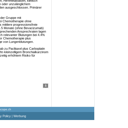
n, Hirnmetastasen, klinisch
n oder unzulänglichem
den ausgeschlossen. Primärer
 der Gruppe mit
ei Chemotherapie ohne
 mittlere progressionsfreie
 4.5 Monate (ohne Bevacizumab)
tsprechenden Ansprechraten lagen
ch relevanter Blutungen bei 4.4%
ter Chemotherapie plus
lge von Lungenblutungen.
 zu Paclitaxel plus Carboplatin
ht–kleinzelligem Bronchialkarzinom
hzeitig erhöhtem Risiko für
scope.ch
y Policy
|
Werbung