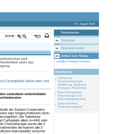
07. August 2026
Fachbereiche
Schrift:
Onkologie
Respirationstrakt
Artikel zum Thema
 medizinischer und
medline Related Articles
entlichkeit steht das
fügung.
Nützliches
Fachportal
l-Carboplatin allein oder mit
Gastroenterologie:
Abklärung, Diagnose
Therapie, Prävention
Eisen-Fachportal:
den vaskulären endothelialen
Eisenmangel und
rschiedensten
Eisenmangelanämie
Sprechzimmer:
Patientenratgeber
 Studie der Eastern Cooperative
rtem oder fortgeschrittenem nicht–
durchgeführt. Die Teilnehmer
d Carboplatin allein (n=444) oder
Die Chemotherapie wurde alle 3
abreichten die Autoren alle 3
ftreten inakzeptabler toxischer