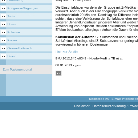
subjektive Schlafqualität.
Fortbildung
Die Einschlafdauer wurde in der Gruppe mit Z-Medikam
Kongresse/Tagungen
verkürzt. Aber auch in der Placebogruppe verkürzte sic
durchschnittlich 20 Minuten. Damit lag die Differenz be
Tools
schien, dass eine Verkürzung der Schlafdauer eher err
längerer Behandlungsdauer, jüngerem Alter und weibli
Humor
Anwendung von Zolpidem. Bei den sekundären Endpunkt
Effekte beobachtet, allergings reichten die Daten für ei
Kolumne
Konklusion der Autoren:
Z-Substanzen und Placebo
Presse
Schlafmittel. Allerdings sind Z-Substanzen nur gering w
vorwiegend in höheren Dosierungen.
Gesundheitsrecht
Link zur Studie
Links
BMJ 2012;345:e8343 - Huedo-Medina TB et al.
08.01.2013 - gem
Zum Patientenportal
Mediscope AG E-mail:
info@medi
Disclaimer
|
Datenschutzerklärung / Privac