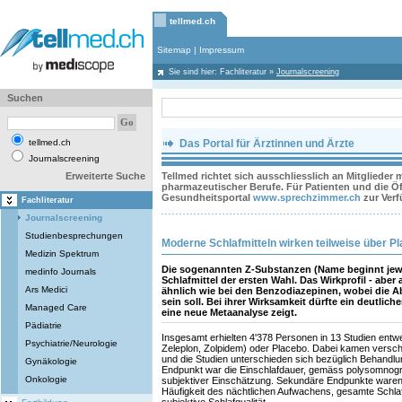
tellmed.ch
Sitemap
|
Impressum
Sie sind hier:
Fachliteratur
»
Journalscreening
Suchen
tellmed.ch
Das Portal für Ärztinnen und Ärzte
Journalscreening
Erweiterte Suche
Tellmed richtet sich ausschliesslich an Mitglieder
pharmazeutischer Berufe. Für Patienten und die Öff
Gesundheitsportal
www.sprechzimmer.ch
zur Ver
Fachliteratur
Journalscreening
Studienbesprechungen
Moderne Schlafmitteln wirken teilweise über P
Medizin Spektrum
Die sogenannten Z-Substanzen (Name beginnt jewei
medinfo Journals
Schlafmittel der ersten Wahl. Das Wirkprofil - abe
Ars Medici
ähnlich wie bei den Benzodiazepinen, wobei die A
sein soll. Bei ihrer Wirksamkeit dürfte ein deutlich
Managed Care
eine neue Metaanalyse zeigt.
Pädiatrie
Insgesamt erhielten 4'378 Personen in 13 Studien entw
Psychiatrie/Neurologie
Zeleplon, Zolpidem) oder Placebo. Dabei kamen versc
und die Studien unterschieden sich bezüglich Behandlu
Gynäkologie
Endpunkt war die Einschlafdauer, gemäss polysomnog
Onkologie
subjektiver Einschätzung. Sekundäre Endpunkte waren
Häufigkeit des nächtlichen Aufwachens, gesamte Schlafd