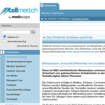
tellmed.ch
Sitemap
|
Impressum
Sie sind hier:
Fachliteratur
»
Journalscreening
Suchen
tellmed.ch
Das Portal für Ärztinnen und Ärzte
Journalscreening
Erweiterte Suche
Tellmed richtet sich ausschliesslich an Mitglieder
pharmazeutischer Berufe. Für Patienten und die Öff
Gesundheitsportal
www.sprechzimmer.ch
zur Ver
Fachliteratur
Journalscreening
Studienbesprechungen
Metaanalyse: Kurzzeit-Effektivität von Schlafmi
Medizin Spektrum
Diese im BMJ veröffentlichte Metaanalyse untersu
medinfo Journals
Sicherheit von gebräuchlichen Schlafmitteln in de
Ars Medici
Schlaflosigkeit älterer Personen.
Managed Care
Die Datensuche erfolgte in Medline, Embase, Cochran
Pädiatrie
Ebenso wurden Bibliographien veröffentlicher Reviews
unveröffentlichte Studien der Hersteller neuerer sedati
Psychiatrie/Neurologie
Zopiclon) herangezogen. Eingeschlossen wurden randomi
jegliche pharmakologische Behandlung einer Schlaflosi
Gynäkologie
bei über 60-Jährigen ohne weitere psychiatrische ode
Onkologie
untersuchten.