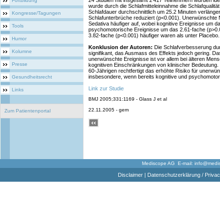
24 Studien mit insgesamt 2'417 Teilnehmern wurden ident
Fortbildung
wurde durch die Schlafmitteleinnahme die Schlafqualität
Schlafdauer durchschnittlich um 25.2 Minuten verlänger
Kongresse/Tagungen
Schlafunterbrüche reduziert (p<0.001). Unerwünschte 
Sedativa häufiger auf, wobei kognitive Ereignisse um d
Tools
psychomotorische Ereignisse um das 2.61-fache (p>0
3.82-fache (p<0.001) häufiger waren als unter Placebo.
Humor
Konklusion der Autoren:
Die Schlafverbesserung durch
Kolumne
signifikant, das Ausmass des Effekts jedoch gering. Das
unerwünschte Ereignisse ist vor allem bei älteren Men
Presse
kognitiven Einschränkungen von klinischer Bedeutung. D
60-Jährigen rechtfertigt das erhöhte Risiko für unerwü
insbesondere, wenn bereits kognitive und psychomotor
Gesundheitsrecht
Link zur Studie
Links
BMJ 2005;331:1169 - Glass J et al
22.11.2005 - gem
Zum Patientenportal
Mediscope AG E-mail:
info@medi
Disclaimer
|
Datenschutzerklärung / Privac