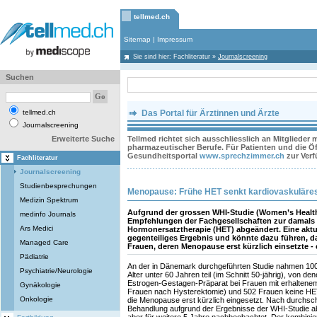
tellmed.ch
Sitemap
|
Impressum
Sie sind hier:
Fachliteratur
»
Journalscreening
Suchen
tellmed.ch
Das Portal für Ärztinnen und Ärzte
Journalscreening
Erweiterte Suche
Tellmed richtet sich ausschliesslich an Mitglieder
pharmazeutischer Berufe. Für Patienten und die Öff
Gesundheitsportal
www.sprechzimmer.ch
zur Ver
Fachliteratur
Journalscreening
Studienbesprechungen
Menopause: Frühe HET senkt kardiovaskuläres
Medizin Spektrum
Aufgrund der grossen WHI-Studie (Women’s Health 
medinfo Journals
Empfehlungen der Fachgesellschaften zur damals w
Ars Medici
Hormonersatztherapie (HET) abgeändert. Eine aktu
gegenteiliges Ergebnis und könnte dazu führen, d
Managed Care
Frauen, deren Menopause erst kürzlich einsetzte - 
Pädiatrie
An der in Dänemark durchgeführten Studie nahmen 10
Psychiatrie/Neurologie
Alter unter 60 Jahren teil (im Schnitt 50-jährig), von d
Estrogen-Gestagen-Präparat bei Frauen mit erhaltenem 
Gynäkologie
Frauen nach Hysterektomie) und 502 Frauen keine HET e
Onkologie
die Menopause erst kürzlich eingesetzt. Nach durchschn
Behandlung aufgrund der Ergebnisse der WHI-Studie 