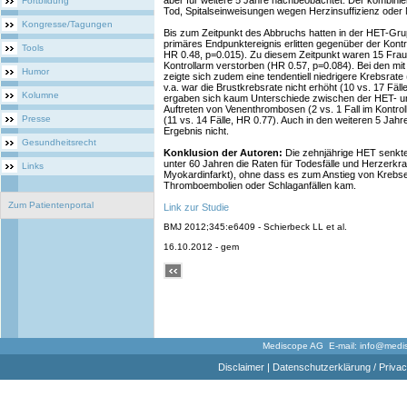
aber für weitere 5 Jahre nachbeobachtet. Der kombini
Fortbildung
Tod, Spitalseinweisungen wegen Herzinsuffizienz oder 
Kongresse/Tagungen
Bis zum Zeitpunkt des Abbruchs hatten in der HET-Grup
primäres Endpunktereignis erlitten gegenüber der Kontr
Tools
HR 0.48, p=0.015). Zu diesem Zeitpunkt waren 15 Fra
Kontrollarm verstorben (HR 0.57, p=0.084). Bei den 
Humor
zeigte sich zudem eine tendentiell niedrigere Krebsrate 
v.a. war die Brustkrebsrate nicht erhöht (10 vs. 17 Fäl
Kolumne
ergaben sich kaum Unterschiede zwischen der HET- und
Auftreten von Venenthrombosen (2 vs. 1 Fall im Kontrol
Presse
(11 vs. 14 Fälle, HR 0.77). Auch in den weiteren 5 Jah
Ergebnis nicht.
Gesundheitsrecht
Konklusion der Autoren:
Die zehnjährige HET senkt
unter 60 Jahren die Raten für Todesfälle und Herzerkr
Links
Myokardinfarkt), ohne dass es zum Anstieg von Krebs
Thromboembolien oder Schlaganfällen kam.
Zum Patientenportal
Link zur Studie
BMJ 2012;345:e6409 - Schierbeck LL et al.
16.10.2012 - gem
Mediscope AG E-mail:
info@medi
Disclaimer
|
Datenschutzerklärung / Privac