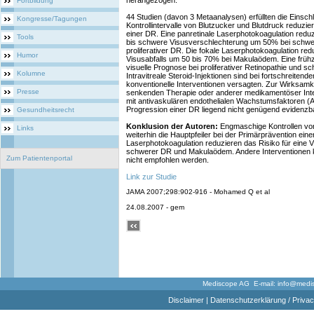
herangezogen.
Fortbildung
44 Studien (davon 3 Metaanalysen) erfüllten die Einsch
Kongresse/Tagungen
Kontrollintervalle von Blutzucker und Blutdruck reduzi
einer DR. Eine panretinale Laserphotokoagulation reduz
Tools
bis schwere Visusverschlechterung um 50% bei schwere
proliferativer DR. Die fokale Laserphotokoagulation re
Humor
Visusabfalls um 50 bis 70% bei Makulaödem. Eine frühze
visuelle Prognose bei proliferativer Retinopathie und 
Kolumne
Intravitreale Steroid-Injektionen sind bei fortschreite
konventionelle Interventionen versagten. Zur Wirksamkei
Presse
senkenden Therapie oder anderer medikamentöser Int
mit antivaskulären endothelialen Wachstumsfaktoren (
Progression einer DR liegend nicht genügend evidenzba
Gesundheitsrecht
Konklusion der Autoren:
Engmaschige Kontrollen von
Links
weiterhin die Hauptpfeiler bei der Primärprävention eine
Laserphotokoagulation reduzieren das Risiko für eine 
schwerer DR und Makulaödem. Andere Interventionen k
Zum Patientenportal
nicht empfohlen werden.
Link zur Studie
JAMA 2007;298:902-916 - Mohamed Q et al
24.08.2007 - gem
Mediscope AG E-mail:
info@medi
Disclaimer
|
Datenschutzerklärung / Privac