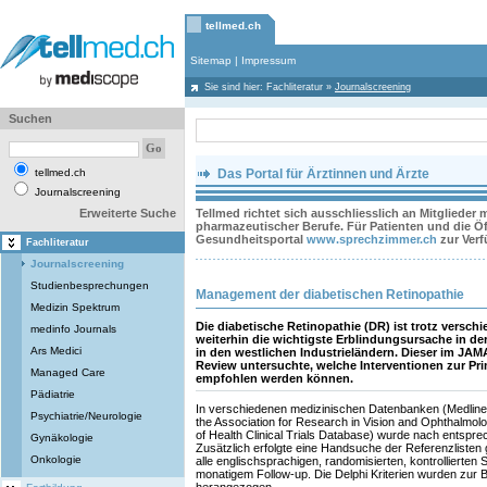
tellmed.ch
Sitemap
|
Impressum
Sie sind hier:
Fachliteratur
»
Journalscreening
Suchen
tellmed.ch
Das Portal für Ärztinnen und Ärzte
Journalscreening
Erweiterte Suche
Tellmed richtet sich ausschliesslich an Mitglieder
pharmazeutischer Berufe. Für Patienten und die Öff
Gesundheitsportal
www.sprechzimmer.ch
zur Ver
Fachliteratur
Journalscreening
Studienbesprechungen
Management der diabetischen Retinopathie
Medizin Spektrum
Die diabetische Retinopathie (DR) ist trotz versch
medinfo Journals
weiterhin die wichtigste Erblindungsursache in de
Ars Medici
in den westlichen Industrieländern. Dieser im JAM
Review untersuchte, welche Interventionen zur Pr
Managed Care
empfohlen werden können.
Pädiatrie
In verschiedenen medizinischen Datenbanken (Medline
Psychiatrie/Neurologie
the Association for Research in Vision and Ophthalmolo
of Health Clinical Trials Database) wurde nach entspr
Gynäkologie
Zusätzlich erfolgte eine Handsuche der Referenzlisten
Onkologie
alle englischsprachigen, randomisierten, kontrollierten
monatigem Follow-up. Die Delphi Kriterien wurden zur Be