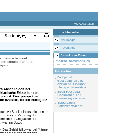
07. August 2026
Fachbereiche
Schrift:
Neurologie
Psychiatrie
Artikel zum Thema
 medizinischer und
medline Related Articles
entlichkeit steht das
fügung.
Nützliches
Fachportal
Gastroenterologie:
Abklärung, Diagnose
Therapie, Prävention
es Abschneiden bei
Eisen-Fachportal:
chiatrische Erkrankungen,
Eisenmangel und
ert ist. Eine prospektive
Eisenmangelanämie
n evaluiert, ob die Intelligenz
Sprechzimmer:
Patientenratgeber
pektive Studie eingeschlossen. Im
er Tests zur Messung der
chnischen Fähigkeiten der
 war ein Suizid.
. Das Suizidrisiko war bei Männern