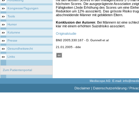
mit den tiefsten Scores in den Intelligenztests 2-3 mal 
Fortbildung
höchsten Scores. Die ausgeprägteste Assoziation zeigt
Fähigkeiten (Jede Erhöhung des Scores um eine Einheit 
Kongresse/Tagungen
Reduktion um 12% assoziiert). Das grösste Risiko truge
abschneidende Männer mit gebildeten Eltern.
Tools
Konklusion der Autoren
: Bei Männern ist eine schlec
Humor
klar mit einem erhöhten Suizidrisiko assoziiert.
Kolumne
Originalstudie
BMJ 2005;330:167 - D. Gunnell et al
Presse
21.01.2005 - dde
Gesundheitsrecht
Links
Zum Patientenportal
Mediscope AG E-mail:
info@medi
Disclaimer
|
Datenschutzerklärung / Privac