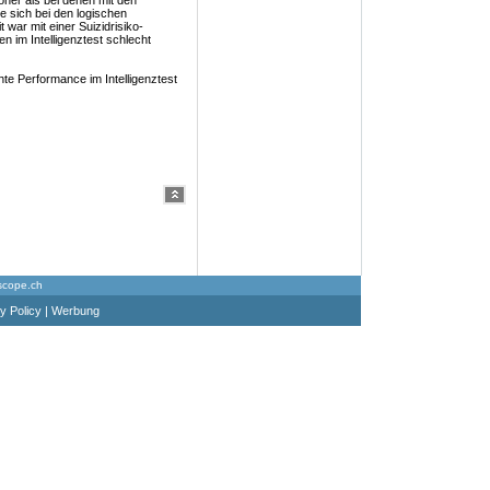
höher als bei denen mit den
e sich bei den logischen
war mit einer Suizidrisiko-
n im Intelligenztest schlecht
hte Performance im Intelligenztest
scope.ch
y Policy
|
Werbung