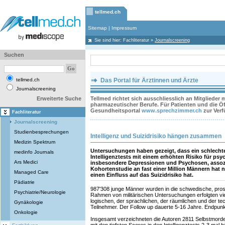
tellmed.ch
Sitemap
|
Impressum
Sie sind hier:
Fachliteratur
»
Journalscreening
Suchen
tellmed.ch
Das Portal für Ärztinnen und Ärzte
Journalscreening
Erweiterte Suche
Tellmed richtet sich ausschliesslich an Mitglieder
pharmazeutischer Berufe. Für Patienten und die Öff
Gesundheitsportal
www.sprechzimmer.ch
zur Ver
Fachliteratur
Journalscreening
Studienbesprechungen
Intelligenz und Suizidrisiko hängen zusammen
Medizin Spektrum
Untersuchungen haben gezeigt, dass ein schlecht
medinfo Journals
Intelligenztests mit einem erhöhten Risiko für psy
Ars Medici
insbesondere Depressionen und Psychosen, assozii
Kohortenstudie an fast einer Million Männern hat nu
Managed Care
einen Einfluss auf das Suizidrisiko hat.
Pädiatrie
987'308 junge Männer wurden in die schwedische, pros
Psychiatrie/Neurologie
Rahmen von militärischen Untersuchungen erfolgten vi
logischen, der sprachlichen, der räumlichen und der te
Gynäkologie
Teilnehmer. Der Follow up dauerte 5-16 Jahre. Endpunkt
Onkologie
Insgesamt verzeichneten die Autoren 2811 Selbstmorde