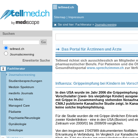
tellmed.ch
Sitemap
|
Impressum
Sie sind hier:
Fachliteratur
»
Journalscreening
Suchen
tellmed.ch
Das Portal für Ärztinnen und Ärzte
Journalscreening
Erweiterte Suche
Tellmed richtet sich ausschliesslich an Mitglieder
pharmazeutischer Berufe. Für Patienten und die Öff
Gesundheitsportal
www.sprechzimmer.ch
zur Ver
Fachliteratur
Journalscreening
Studienbesprechungen
Influenza: Grippeimpfung bei Kindern im Vorschu
Medizin Spektrum
In den USA wurde im Jahr 2006 die Grippeimpfung
medinfo Journals
Vorschulalter (zwei- bis vierjährige Kinder) ausgewe
Ars Medici
mit Grippe in Zusammenhang stehenden Notaufna
CMAJ publizierte Kanadische Studie zeigt. In Kana
Managed Care
keine solche Impfempfehlung.
Pädiatrie
Für die Studie wurden die mit Grippe-ähnlichen Erkra
Psychiatrie/Neurologie
zweier Kinderkliniken - eine in den USA (Boston) und ei
Zeitraum von 2000/01 bis 2008/09 verglichen.
Gynäkologie
Onkologie
Von den insgesamt 1'043'989 dokumentierten Notfällen 
Erkrankung in Verbindung. Im Vergleich zur Kanadische