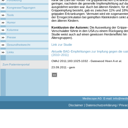
Klinik die Zahl der Kinder mit grippeähnlichen Erkran
Fortbildung
geringer, nachdem die generelle Impfempfehlung auf da
ausgedehnt worden war. Auch bei älteren Kindern, für d
Kongresse/Tagungen
Grippeimpfung besteht, gab es zwischen 11% und 18
grippalen Erkrankungen. Vermutet wird ein sogenannte
Tools
der Erregerzirkulation bei geimpften Kleinkindern sinkt
den älteren Kindern.
Humor
Konklusion der Autoren:
Die Ausweitung der Grippe
Kolumne
Vorschulalter führte in den USA zu einem Rückgang der
Studie weist auch auf einen gewissen Herdeneffekt hi
Presse
Altersgruppen).
Link zur Studie
Gesundheitsrecht
Aktuelle BAG-Empfehlungen zur Impfung gegen die sai
Links
(2010–2011)
CMAJ 2011;183:1025-1032 - Gatewood Hoen A et al.
Zum Patientenportal
23.09.2011 - gem
Mediscope AG E-mail:
info@medi
Disclaimer
|
Datenschutzerklärung / Privac