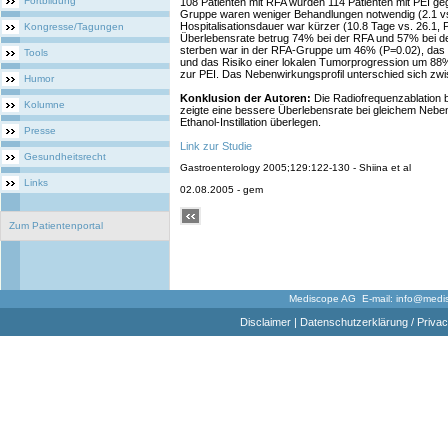
Fortbildung
108 Patienten mit RFA wurden 114 Patienten mit PEI geg
Gruppe waren weniger Behandlungen notwendig (2.1 vs
Hospitalisationsdauer war kürzer (10.8 Tage vs. 26.1, 
Kongresse/Tagungen
Überlebensrate betrug 74% bei der RFA und 57% bei d
sterben war in der RFA-Gruppe um 46% (P=0.02), das 
Tools
und das Risiko einer lokalen Tumorprogression um 88% 
zur PEI. Das Nebenwirkungsprofil unterschied sich zw
Humor
Konklusion der Autoren:
Die Radiofrequenzablation 
Kolumne
zeigte eine bessere Überlebensrate bei gleichem Nebenw
Ethanol-Instillation überlegen.
Presse
Link zur Studie
Gesundheitsrecht
Gastroenterology 2005;129:122-130 - Shiina et al
Links
02.08.2005 - gem
Zum Patientenportal
Mediscope AG E-mail:
info@medi
Disclaimer
|
Datenschutzerklärung / Privac