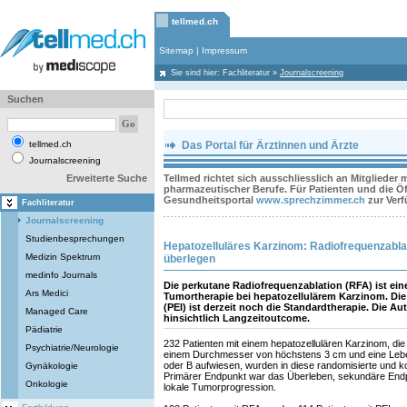
tellmed.ch
Sitemap
|
Impressum
Sie sind hier:
Fachliteratur
»
Journalscreening
Suchen
tellmed.ch
Das Portal für Ärztinnen und Ärzte
Journalscreening
Erweiterte Suche
Tellmed richtet sich ausschliesslich an Mitglieder
pharmazeutischer Berufe. Für Patienten und die Öff
Gesundheitsportal
www.sprechzimmer.ch
zur Ver
Fachliteratur
Journalscreening
Studienbesprechungen
Hepatozelluläres Karzinom: Radiofrequenzablatio
Medizin Spektrum
überlegen
medinfo Journals
Die perkutane Radiofrequenzablation (RFA) ist eine
Ars Medici
Tumortherapie bei hepatozellulärem Karzinom. Die 
(PEI) ist derzeit noch die Standardtherapie. Die A
Managed Care
hinsichtlich Langzeitoutcome.
Pädiatrie
232 Patienten mit einem hepatozellulären Karzinom, die
Psychiatrie/Neurologie
einem Durchmesser von höchstens 3 cm und eine Leber
oder B aufwiesen, wurden in diese randomisierte und ko
Gynäkologie
Primärer Endpunkt war das Überleben, sekundäre End
Onkologie
lokale Tumorprogression.