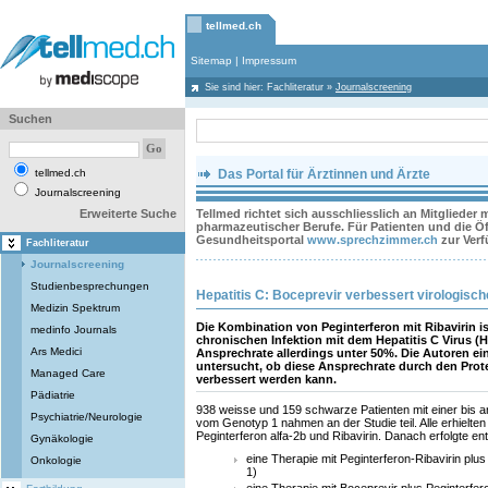
tellmed.ch
Sitemap
|
Impressum
Sie sind hier:
Fachliteratur
»
Journalscreening
Suchen
tellmed.ch
Das Portal für Ärztinnen und Ärzte
Journalscreening
Erweiterte Suche
Tellmed richtet sich ausschliesslich an Mitglieder
pharmazeutischer Berufe. Für Patienten und die Öff
Gesundheitsportal
www.sprechzimmer.ch
zur Ver
Fachliteratur
Journalscreening
Studienbesprechungen
Hepatitis C: Boceprevir verbessert virologis
Medizin Spektrum
Die Kombination von Peginterferon mit Ribavirin is
medinfo Journals
chronischen Infektion mit dem Hepatitis C Virus (H
Ars Medici
Ansprechrate allerdings unter 50%. Die Autoren ei
untersucht, ob diese Ansprechrate durch den Pro
Managed Care
verbessert werden kann.
Pädiatrie
938 weisse und 159 schwarze Patienten mit einer bis 
Psychiatrie/Neurologie
vom Genotyp 1 nahmen an der Studie teil. Alle erhielten
Peginterferon alfa-2b und Ribavirin. Danach erfolgte e
Gynäkologie
eine Therapie mit Peginterferon-Ribavirin pl
Onkologie
1)