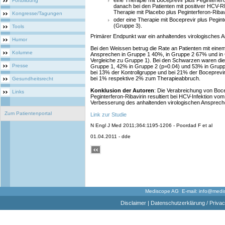
eine Therapie mit Boceprevir plus Peginterfer
Fortbildung
danach bei den Patienten mit positiver HCV
Therapie mit Placebo plus Peginterferon-Ribav
Kongresse/Tagungen
oder eine Therapie mit Boceprevir plus Pegin
(Gruppe 3).
Tools
Primärer Endpunkt war ein anhaltendes virologisches 
Humor
Bei den Weissen betrug die Rate an Patienten mit eine
Kolumne
Ansprechen in Gruppe 1 40%, in Gruppe 2 67% und in 
Vergleiche zu Gruppe 1). Bei den Schwarzen waren die
Presse
Gruppe 1, 42% in Gruppe 2 (p=0.04) und 53% in Gruppe
bei 13% der Kontrollgruppe und bei 21% der Boceprev
bei 1% respektive 2% zum Therapieabbruch.
Gesundheitsrecht
Konklusion der Autoren
: Die Verabreichung von Boce
Links
Peginterferon-Ribavirin resultiert bei HCV-Infektion vom
Verbesserung des anhaltenden virologischen Ansprech
Zum Patientenportal
Link zur Studie
N Engl J Med 2011;364:1195-1206 - Poordad F et al
01.04.2011 - dde
Mediscope AG E-mail:
info@medi
Disclaimer
|
Datenschutzerklärung / Privac