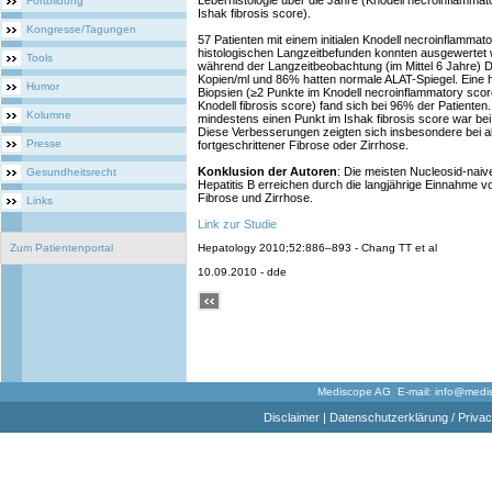
Leberhistologie über die Jahre (Knodell necroinflammato
Fortbildung
Ishak fibrosis score).
Kongresse/Tagungen
57 Patienten mit einem initialen Knodell necroinflamma
histologischen Langzeitbefunden konnten ausgewertet w
Tools
während der Langzeitbeobachtung (im Mittel 6 Jahre)
Kopien/ml und 86% hatten normale ALAT-Spiegel. Eine 
Humor
Biopsien (≥2 Punkte im Knodell necroinflammatory sco
Knodell fibrosis score) fand sich bei 96% der Patiente
Kolumne
mindestens einen Punkt im Ishak fibrosis score war be
Diese Verbesserungen zeigten sich insbesondere bei alle
Presse
fortgeschrittener Fibrose oder Zirrhose.
Konklusion der Autoren
: Die meisten Nucleosid-naiv
Gesundheitsrecht
Hepatitis B erreichen durch die langjährige Einnahme v
Fibrose und Zirrhose.
Links
Link zur Studie
Zum Patientenportal
Hepatology 2010;52:886–893 - Chang TT et al
10.09.2010 - dde
Mediscope AG E-mail:
info@medi
Disclaimer
|
Datenschutzerklärung / Privac