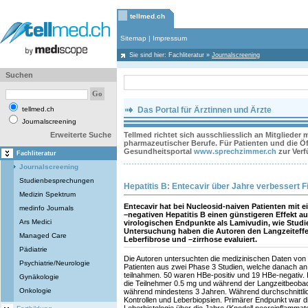
tellmed.ch
Sitemap
|
Impressum
Sie sind hier:
Fachliteratur
»
Journalscreening
Suchen
tellmed.ch
Das Portal für Ärztinnen und Ärzte
Journalscreening
Erweiterte Suche
Tellmed richtet sich ausschliesslich an Mitglieder
pharmazeutischer Berufe. Für Patienten und die Öff
Gesundheitsportal
www.sprechzimmer.ch
zur Ver
Fachliteratur
Journalscreening
Studienbesprechungen
Hepatitis B: Entecavir über Jahre verbessert F
Medizin Spektrum
Entecavir hat bei Nucleosid-naiven Patienten mit 
medinfo Journals
–negativen Hepatitis B einen günstigeren Effekt au
Ars Medici
virologischen Endpunkte als Lamivudin, wie Studien
Untersuchung haben die Autoren den Langzeiteffek
Managed Care
Leberfibrose und –zirrhose evaluiert.
Pädiatrie
Die Autoren untersuchten die medizinischen Daten von 
Psychiatrie/Neurologie
Patienten aus zwei Phase 3 Studien, welche danach an
teilnahmen. 50 waren HBe-positiv und 19 HBe-negativ. 
Gynäkologie
die Teilnehmer 0.5 mg und während der Langzeitbeobac
Onkologie
während mindestens 3 Jahren. Während durchschnittlic
Kontrollen und Leberbiopsien. Primärer Endpunkt war d