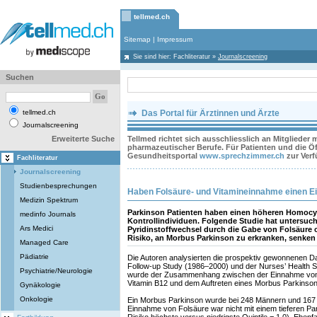
tellmed.ch
Sitemap
|
Impressum
Sie sind hier:
Fachliteratur
»
Journalscreening
Suchen
tellmed.ch
Das Portal für Ärztinnen und Ärzte
Journalscreening
Erweiterte Suche
Tellmed richtet sich ausschliesslich an Mitglieder
pharmazeutischer Berufe. Für Patienten und die Öff
Gesundheitsportal
www.sprechzimmer.ch
zur Ver
Fachliteratur
Journalscreening
Studienbesprechungen
Haben Folsäure- und Vitamineinnahme einen Ei
Medizin Spektrum
Parkinson Patienten haben einen höheren Homocys
medinfo Journals
Kontrollindividuen. Folgende Studie hat untersuch
Ars Medici
Pyridinstoffwechsel durch die Gabe von Folsäure 
Risiko, an Morbus Parkinson zu erkranken, senken
Managed Care
Pädiatrie
Die Autoren analysierten die prospektiv gewonnenen Da
Follow-up Study (1986–2000) und der Nurses’ Health 
Psychiatrie/Neurologie
wurde der Zusammenhang zwischen der Einnahme von 
Vitamin B12 und dem Auftreten eines Morbus Parkinson
Gynäkologie
Onkologie
Ein Morbus Parkinson wurde bei 248 Männern und 167 F
Einnahme von Folsäure war nicht mit einem tieferen Park