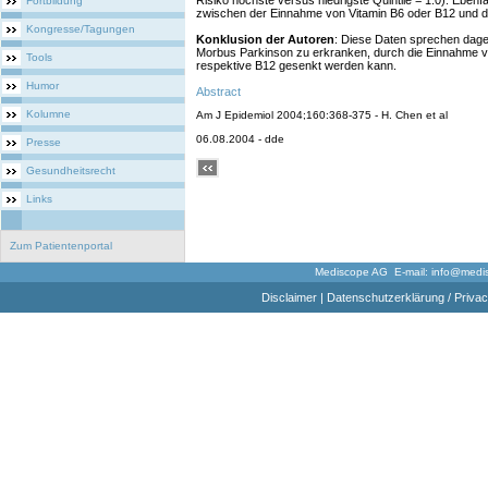
Risiko höchste versus niedrigste Quintile = 1.0). Ebenfa
Fortbildung
zwischen der Einnahme von Vitamin B6 oder B12 und d
Kongresse/Tagungen
Konklusion der Autoren
: Diese Daten sprechen dage
Morbus Parkinson zu erkranken, durch die Einnahme v
Tools
respektive B12 gesenkt werden kann.
Humor
Abstract
Kolumne
Am J Epidemiol 2004;160:368-375 - H. Chen et al
06.08.2004 - dde
Presse
Gesundheitsrecht
Links
Zum Patientenportal
Mediscope AG E-mail:
info@medi
Disclaimer
|
Datenschutzerklärung / Privac