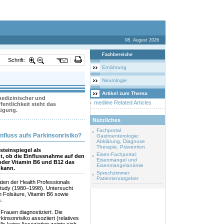
08. August 2026
Fachbereiche
Schrift:
Ernährung
Neurologie
Artikel zum Thema
 medizinischer und
medline Related Articles
entlichkeit steht das
fügung.
Nützliches
Fachportal
nfluss aufs Parkinsonrisiko?
Gastroenterologie:
Abklärung, Diagnose
Therapie, Prävention
teinspiegel als
Eisen-Fachportal:
t, ob die Einflussnahme auf den
Eisenmangel und
oder Vitamin B6 und B12 das
Eisenmangelanämie
 kann.
Sprechzimmer:
Patientenratgeber
ten der Health Professionals
Study (1980–1998). Untersucht
Folsäure, Vitamin B6 sowie
.
rauen diagnostiziert. Die
insonrisiko assoziiert (relatives