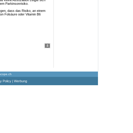
lls keine Assoziation zeigte sich
em Parkinsonrisiko.
gen, dass das Risiko, an einem
on Folsäure oder Vitamin B6
scope.ch
y Policy
|
Werbung