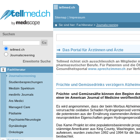
tellmed.ch
Sitemap
|
Impressum
Sie sind hier:
Fachliteratur
»
Journalscreening
Suchen
tellmed.ch
Das Portal für Ärztinnen und Ärzte
Journalscreening
Erweiterte Suche
Tellmed richtet sich ausschliesslich an Mitglieder
pharmazeutischer Berufe. Für Patienten und die Öff
Gesundheitsportal
www.sprechzimmer.ch
zur Ver
Fachliteratur
Journalscreening
Studienbesprechungen
Früchte und Gemüsedrinks verzögern Alzheim
Medizin Spektrum
Früchte- und Gemüsesäfte können den Beginn de
medinfo Journals
einer im American Journal of Medicine veröffentlic
Ars Medici
Es wird angenommen, dass der beim Morbus Alzheimer
Managed Care
verursachte oxidative Schaden Hydrogenperoxid vermitt
Pädiatrie
die potentesten aus der Ernährung stammenden Antioxid
neuroprotektive Eigenschaften gegen Hydrogenperoxid a
Psychiatrie/Neurologie
Das Kame-Projekt ist eine populationsbasierende prosp
Gynäkologie
stämmige Amerikaner aus King County, Washington, wel
Onkologie
aufwiesen, wurden zwischen 1992 und 1994 für die Stud
beobachtet.