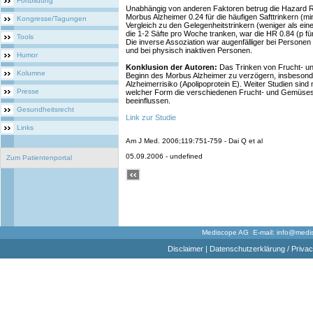
Fortbildung
Unabhängig von anderen Faktoren betrug die Hazard Ra
Morbus Alzheimer 0.24 für die häufigen Safttrinkern (
Kongresse/Tagungen
Vergleich zu den Gelegenheitstrinkern (weniger als ein
die 1-2 Säfte pro Woche tranken, war die HR 0.84 (p fü
Tools
Die inverse Assoziation war augenfälliger bei Personen m
und bei physisch inaktiven Personen.
Humor
Konklusion der Autoren:
Das Trinken von Frucht- u
Kolumne
Beginn des Morbus Alzheimer zu verzögern, insbesond
Alzheimerrisiko (Apolipoprotein E). Weiter Studien sin
Presse
welcher Form die verschiedenen Frucht- und Gemüsesä
beeinflussen.
Gesundheitsrecht
Link zur Studie
Links
Am J Med. 2006;119:751-759 - Dai Q et al
05.09.2006 - undefined
Zum Patientenportal
Mediscope AG E-mail:
info@medi
Disclaimer
|
Datenschutzerklärung / Privac