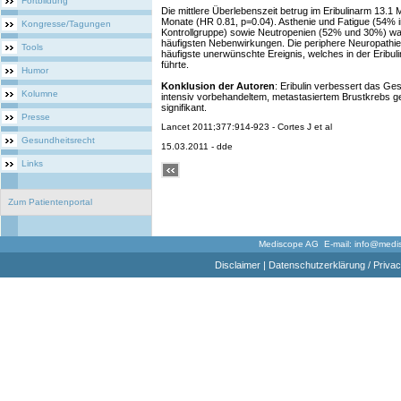
Fortbildung
Die mittlere Überlebenszeit betrug im Eribulinarm 13.1
Monate (HR 0.81, p=0.04). Asthenie und Fatigue (54% in
Kongresse/Tagungen
Kontrollgruppe) sowie Neutropenien (52% und 30%) wa
häufigsten Nebenwirkungen. Die periphere Neuropathie
Tools
häufigste unerwünschte Ereignis, welches in der Erib
führte.
Humor
Konklusion der Autoren
: Eribulin verbessert das Ge
Kolumne
intensiv vorbehandeltem, metastasiertem Brustkrebs ge
signifikant.
Presse
Lancet 2011;377:914-923 - Cortes J et al
Gesundheitsrecht
15.03.2011 - dde
Links
Zum Patientenportal
Mediscope AG E-mail:
info@medi
Disclaimer
|
Datenschutzerklärung / Privac