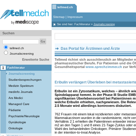
tellmed.ch
Sitemap
|
Impressum
Sie sind hier:
Fachliteratur
»
Journalscreening
Suchen
tellmed.ch
Das Portal für Ärztinnen und Ärzte
Journalscreening
Erweiterte Suche
Tellmed richtet sich ausschliesslich an Mitglieder
pharmazeutischer Berufe. Für Patienten und die Öff
Gesundheitsportal
www.sprechzimmer.ch
zur Ver
Fachliteratur
Journalscreening
Studienbesprechungen
Eribulin verlängert Überleben bei metastasier
Medizin Spektrum
Eribulin ist ein Zytostatikum, welches – ähnlich wi
medinfo Journals
Spindelapparat hemmt. In der Phase III Studie E
Ars Medici
signifikanten Überlebensvorteil bei Patientinnen m
welche Eribulin erhielten, nachgewiesen. Die Rel
Managed Care
2.5 Monate wird allerdings kontrovers diskutiert.
Pädiatrie
762 Frauen mit einem lokal rezidivierten oder metastas
Psychiatrie/Neurologie
Mammakarzinom wurden in die randomisierte, nicht ver
Verhältnis 2:1 erhielten die Patientinnen entweder intr
Gynäkologie
m2 an den Tagen 1 und 8 eines 21-Tage-Zyklus oder e
Onkologie
Wahl des behandelnden Onkologen. Primärer Studien
in der intention-to-treat Analyse.