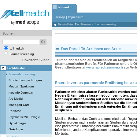
tellmed.ch
Sitemap
|
Impressum
Sie sind hier:
Fachliteratur
»
Journalscreening
Suchen
tellmed.ch
Das Portal für Ärztinnen und Ärzte
Journalscreening
Erweiterte Suche
Tellmed richtet sich ausschliesslich an Mitglieder
pharmazeutischer Berufe. Für Patienten und die Öff
Gesundheitsportal
www.sprechzimmer.ch
zur Ver
Fachliteratur
Journalscreening
Studienbesprechungen
Enterale versus parenterale Ernährung bei akut
Medizin Spektrum
Patienten mit einer akuten Pankreatitis werden me
medinfo Journals
Neuere Erkenntnisse lassen jedoch vermuten, dass 
Ars Medici
Nahrungszufuhr günstig auf den Outcome auswirk
Metaanalyse randomisierter Studien hat die klinisc
Managed Care
Ernährung mit denjenigen nach enteraler Ernährung
verglichen.
Pädiatrie
Psychiatrie/Neurologie
Medline, Embase, das Cochrane controlled trials Regist
Studien wurden nach randomisierten Studien durchsuch
Gynäkologie
eine parenterale Ernährung bei akuter Pankreatitis ver
Onkologie
Infektionen, andere Komplikationen, operative Intervent
Mortalität.