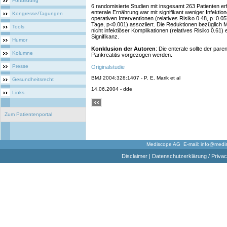
Fortbildung
6 randomisierte Studien mit insgesamt 263 Patienten erfü
enterale Ernährung war mit signifikant weniger Infektion
Kongresse/Tagungen
operativen Interventionen (relatives Risiko 0.48, p=0.05
Tage, p<0.001) assoziiert. Die Reduktionen bezüglich Mor
Tools
nicht infektiöser Komplikationen (relatives Risiko 0.61) 
Signifikanz.
Humor
Konklusion der Autoren
: Die enterale sollte der par
Kolumne
Pankreatitis vorgezogen werden.
Presse
Originalstudie
BMJ 2004;328:1407 - P. E. Marik et al
Gesundheitsrecht
14.06.2004 - dde
Links
Zum Patientenportal
Mediscope AG E-mail:
info@medi
Disclaimer
|
Datenschutzerklärung / Privac