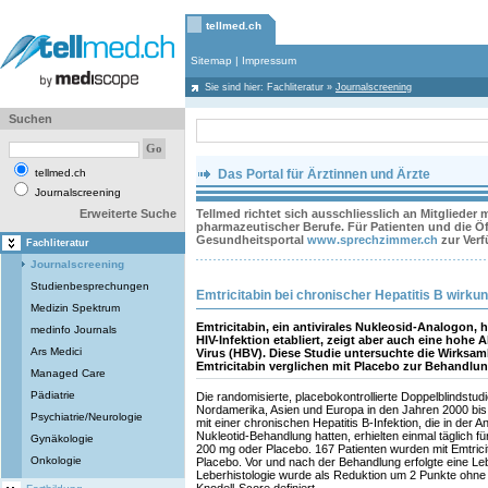
tellmed.ch
Sitemap
|
Impressum
Sie sind hier:
Fachliteratur
»
Journalscreening
Suchen
tellmed.ch
Das Portal für Ärztinnen und Ärzte
Journalscreening
Erweiterte Suche
Tellmed richtet sich ausschliesslich an Mitglieder
pharmazeutischer Berufe. Für Patienten und die Öff
Gesundheitsportal
www.sprechzimmer.ch
zur Ver
Fachliteratur
Journalscreening
Studienbesprechungen
Emtricitabin bei chronischer Hepatitis B wirkun
Medizin Spektrum
Emtricitabin, ein antivirales Nukleosid-Analogon, 
medinfo Journals
HIV-Infektion etabliert, zeigt aber auch eine hohe A
Ars Medici
Virus (HBV). Diese Studie untersuchte die Wirksam
Emtricitabin verglichen mit Placebo zur Behandlung
Managed Care
Pädiatrie
Die randomisierte, placebokontrollierte Doppelblindstud
Nordamerika, Asien und Europa in den Jahren 2000 bis
Psychiatrie/Neurologie
mit einer chronischen Hepatitis B-Infektion, die in der
Nukleotid-Behandlung hatten, erhielten einmal täglich 
Gynäkologie
200 mg oder Placebo. 167 Patienten wurden mit Emtricit
Onkologie
Placebo. Vor und nach der Behandlung erfolgte eine Le
Leberhistologie wurde als Reduktion um 2 Punkte ohne