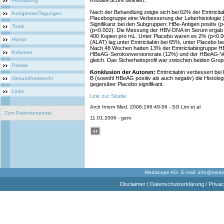
Knodell-Score definiert.
Fortbildung
Nach der Behandlung zeigte sich bei 62% der Emtrici
Kongresse/Tagungen
Placebogruppe eine Verbesserung der Leberhistologie (p
Signifikanz bei den Subgruppen: HBe-Antigen positiv (
Tools
(p<0.002). Die Messung der HBV-DNA im Serum ergab b
400 Kopien pro mL. Unter Placebo waren es 2% (p<0.00
Humor
(ALAT) lag unter Emtricitabin bei 65%, unter Placebo 
Nach 48 Wochen hatten 13% der Emtricitabingruppe HB
Kolumne
HBeAG-Serokonversionsrate (12%) und der HBeAG-Ver
gleich. Das Sicherheitsprofil war zwischen beiden Grup
Presse
Konklusion der Autoren:
Emtricitabin verbessert bei 
B (sowohl HBeAG positiv als auch negativ) die Histolog
Gesundheitsrecht
gegenüber Placebo signifikant.
Links
Link zur Studie
Arch Intern Med. 2006;166:49-56 - SG Lim et al
Zum Patientenportal
11.01.2006 - gem
Mediscope AG E-mail:
info@medi
Disclaimer
|
Datenschutzerklärung / Privac