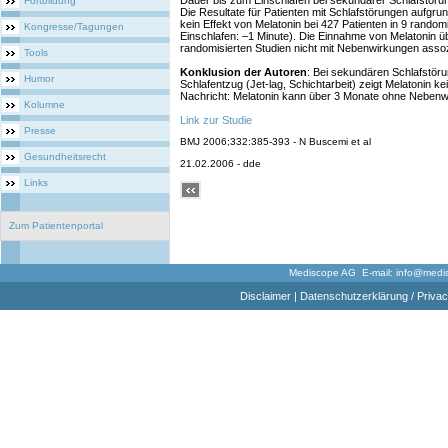
Dauer bis zum Einschlafen bei sekundärer Schlafstörun
Fortbildung
Die Resultate für Patienten mit Schlafstörungen aufgru
kein Effekt von Melatonin bei 427 Patienten in 9 random
Kongresse/Tagungen
Einschlafen: –1 Minute). Die Einnahme von Melatonin ü
randomisierten Studien nicht mit Nebenwirkungen assozi
Tools
Konklusion der Autoren
: Bei sekundären Schlafstör
Humor
Schlafentzug (Jet-lag, Schichtarbeit) zeigt Melatonin k
Nachricht: Melatonin kann über 3 Monate ohne Nebe
Kolumne
Link zur Studie
Presse
BMJ 2006;332:385-393 - N Buscemi et al
Gesundheitsrecht
21.02.2006 - dde
Links
Zum Patientenportal
Mediscope AG E-mail:
info@medi
Disclaimer
|
Datenschutzerklärung / Privac