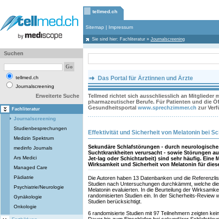
tellmed.ch
Sitemap
|
Impressum
Sie sind hier:
Fachliteratur
»
Journalscreening
Suchen
tellmed.ch
Das Portal für Ärztinnen und Ärzte
Journalscreening
Erweiterte Suche
Tellmed richtet sich ausschliesslich an Mitglieder
pharmazeutischer Berufe. Für Patienten und die Öff
Gesundheitsportal
www.sprechzimmer.ch
zur Ver
Fachliteratur
Journalscreening
Studienbesprechungen
Effektivität und Sicherheit von Melatonin bei S
Medizin Spektrum
Sekundäre Schlafstörungen - durch neurologische
medinfo Journals
Suchtkrankheiten verursacht - sowie Störungen a
Ars Medici
Jet-lag oder Schichtarbeit) sind sehr häufig. Eine
Wirksamkeit und Sicherheit von Melatonin für diese
Managed Care
Pädiatrie
Die Autoren haben 13 Datenbanken und die Referenzlis
Studien nach Untersuchungen durchkämmt, welche die 
Psychiatrie/Neurologie
Melatonin evaluierten. In die Beurteilung der Wirksamke
randomisierten Studien ein. In der Sicherheits-Review 
Gynäkologie
Studien berücksichtigt.
Onkologie
6 randomisierte Studien mit 97 Teilnehmern zeigten keine