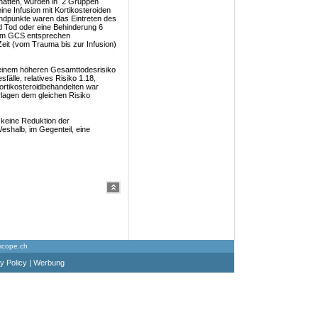
atten, wurden in 2 Gruppen
ine Infusion mit Kortikosteroiden
Endpunkte waren das Eintreten des
 Tod oder eine Behinderung 6
em GCS entsprechen
eit (vom Trauma bis zur Infusion)
en einem höheren Gesamttodesrisiko
fälle, relatives Risiko 1.18,
ortikosteroidbehandelten war
rlagen dem gleichen Risiko
 keine Reduktion der
shalb, im Gegenteil, eine
scope.ch
y Policy
|
Werbung