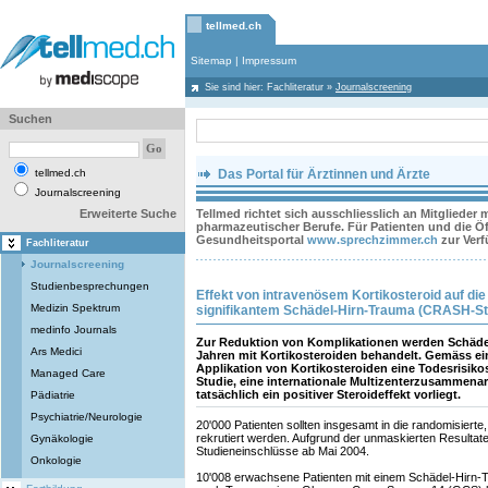
tellmed.ch
Sitemap
|
Impressum
Sie sind hier:
Fachliteratur
»
Journalscreening
Suchen
tellmed.ch
Das Portal für Ärztinnen und Ärzte
Journalscreening
Erweiterte Suche
Tellmed richtet sich ausschliesslich an Mitglieder
pharmazeutischer Berufe. Für Patienten und die Öff
Gesundheitsportal
www.sprechzimmer.ch
zur Ver
Fachliteratur
Journalscreening
Studienbesprechungen
Effekt von intravenösem Kortikosteroid auf die 
Medizin Spektrum
signifikantem Schädel-Hirn-Trauma (CRASH-St
medinfo Journals
Zur Reduktion von Komplikationen werden Schädel
Ars Medici
Jahren mit Kortikosteroiden behandelt. Gemäss ei
Applikation von Kortikosteroiden eine Todesrisi
Managed Care
Studie, eine internationale Multizenterzusammenar
tatsächlich ein positiver Steroideffekt vorliegt.
Pädiatrie
Psychiatrie/Neurologie
20'000 Patienten sollten insgesamt in die randomisierte,
rekrutiert werden. Aufgrund der unmaskierten Resultate
Gynäkologie
Studieneinschlüsse ab Mai 2004.
Onkologie
10'008 erwachsene Patienten mit einem Schädel-Hirn-T