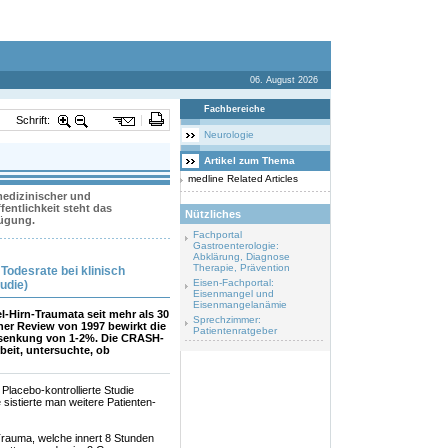
06. August 2026
Fachbereiche
Schrift:
Neurologie
Artikel zum Thema
medline Related Articles
 medizinischer und
entlichkeit steht das
Nützliches
fügung.
Fachportal
Gastroenterologie:
Abklärung, Diagnose
Therapie, Prävention
Todesrate bei klinisch
Eisen-Fachportal:
udie)
Eisenmangel und
Eisenmangelanämie
-Hirn-Traumata seit mehr als 30
Sprechzimmer:
ner Review von 1997 bewirkt die
Patientenratgeber
kosenkung von 1-2%. Die CRASH-
beit, untersuchte, ob
 Placebo-kontrollierte Studie
 sistierte man weitere Patienten-
rauma, welche innert 8 Stunden