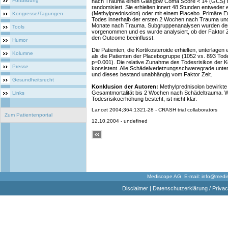
Fortbildung
nach Trauma einen Glasgow Coma Score < 14 (GCS) h
randomisiert. Sie erhielten innert 48 Stunden entweder e
(Methylprednisolon) oder mit einem Placebo. Primäre 
Kongresse/Tagungen
Todes innerhalb der ersten 2 Wochen nach Trauma und
Monate nach Trauma. Subgruppenanalysen wurden d
Tools
vorgenommen und es wurde analysiert, ob der Faktor Z
den Outcome beeinflusst.
Humor
Die Patienten, die Kortikosteroide erhielten, unterlag
Kolumne
als die Patienten der Placebogruppe (1052 vs. 893 Todes
p=0.001). Die relative Zunahme des Todesrisikos der K
Presse
konsistent. Alle Schädelverletzungsschweregrade unte
und dieses bestand unabhängig vom Faktor Zeit.
Gesundheitsrecht
Konklusion der Autoren:
Methylprednisolon bewirkte
Gesamtmortalität bis 2 Wochen nach Schädeltrauma. We
Links
Todesrisikoerhöhung besteht, ist nicht klar.
Lancet 2004;364:1321-28 - CRASH trial collaborators
Zum Patientenportal
12.10.2004 - undefined
Mediscope AG E-mail:
info@medi
Disclaimer
|
Datenschutzerklärung / Privac