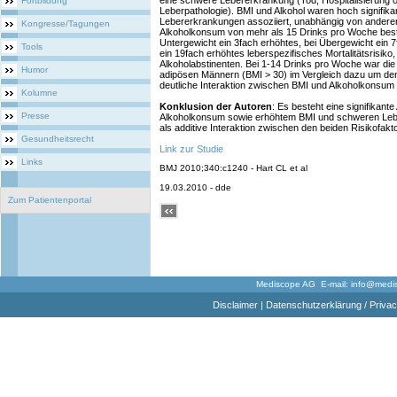
eine schwere Lebererkrankung (Tod, Hospitalisierung 
Fortbildung
Leberpathologie). BMI und Alkohol waren hoch signifik
Lebererkrankungen assoziiert, unabhängig von anderen
Kongresse/Tagungen
Alkoholkonsum von mehr als 15 Drinks pro Woche best
Untergewicht ein 3fach erhöhtes, bei Übergewicht ein 7
Tools
ein 19fach erhöhtes leberspezifisches Mortalitätsrisiko
Alkoholabstinenten. Bei 1-14 Drinks pro Woche war die 
Humor
adipösen Männern (BMI > 30) im Vergleich dazu um den
deutliche Interaktion zwischen BMI und Alkoholkonsum 
Kolumne
Konklusion der Autoren
: Es besteht eine signifikant
Presse
Alkoholkonsum sowie erhöhtem BMI und schweren Leb
als additive Interaktion zwischen den beiden Risikofakt
Gesundheitsrecht
Link zur Studie
Links
BMJ 2010;340:c1240 - Hart CL et al
19.03.2010 - dde
Zum Patientenportal
Mediscope AG E-mail:
info@medi
Disclaimer
|
Datenschutzerklärung / Privac