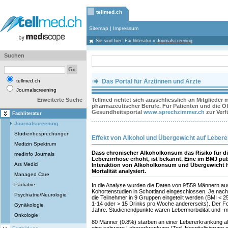
tellmed.ch
Sitemap
|
Impressum
Sie sind hier:
Fachliteratur
»
Journalscreening
Suchen
tellmed.ch
Das Portal für Ärztinnen und Ärzte
Journalscreening
Erweiterte Suche
Tellmed richtet sich ausschliesslich an Mitglieder
pharmazeutischer Berufe. Für Patienten und die Öff
Gesundheitsportal
www.sprechzimmer.ch
zur Ver
Fachliteratur
Journalscreening
Studienbesprechungen
Effekt von Alkohol und Übergewicht auf Leber
Medizin Spektrum
Dass chronischer Alkoholkonsum das Risiko für di
medinfo Journals
Leberzirrhose erhöht, ist bekannt. Eine im BMJ pub
Ars Medici
Interaktion von Alkoholkonsum und Übergewicht hi
Mortalität analysiert.
Managed Care
Pädiatrie
In die Analyse wurden die Daten von 9'559 Männern au
Kohortenstudien in Schottland eingeschlossen. Je na
Psychiatrie/Neurologie
die Teilnehmer in 9 Gruppen eingeteilt werden (BMI < 25
1-14 oder > 15 Drinks pro Woche andererseits). Der Fo
Gynäkologie
Jahre. Studienendpunkte waren Lebermorbidität und -mor
Onkologie
80 Männer (0.8%) starben an einer Lebererkrankung a