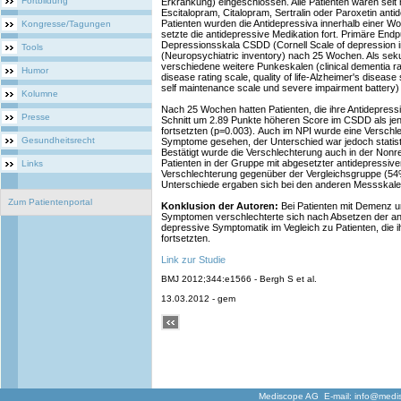
Fortbildung
Erkrankung) eingeschlossen. Alle Patienten waren seit
Escitalopram, Citalopram, Sertralin oder Paroxetin ant
Patienten wurden die Antidepressiva innerhalb einer W
Kongresse/Tagungen
setzte die antidepressive Medikation fort. Primäre En
Depressionsskala CSDD (Cornell Scale of depression i
Tools
(Neuropsychiatric inventory) nach 25 Wochen. Als se
verschiedene weitere Punkeskalen (clinical dementia rat
Humor
disease rating scale, quality of life-Alzheimer's diseas
self maintenance scale und severe impairment battery
Kolumne
Nach 25 Wochen hatten Patienten, die ihre Antidepressi
Presse
Schnitt um 2.89 Punkte höheren Score im CSDD als jene
fortsetzten (p=0.003). Auch im NPI wurde eine Verschl
Gesundheitsrecht
Symptome gesehen, der Unterschied war jedoch statistis
Bestätigt wurde die Verschlechterung auch in der Nonr
Patienten in der Gruppe mit abgesetzter antidepressive
Links
Verschlechterung gegenüber der Vergleichsgruppe (54
Unterschiede ergaben sich bei den anderen Messskal
Zum Patientenportal
Konklusion der Autoren:
Bei Patienten mit Demenz u
Symptomen verschlechterte sich nach Absetzen der ant
depressive Symptomatik im Vegleich zu Patienten, die i
fortsetzten.
Link zur Studie
BMJ 2012;344:e1566 - Bergh S et al.
13.03.2012 - gem
Mediscope AG E-mail:
info@medi