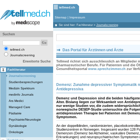
tellmed.ch
Sitemap
|
Impressum
Sie sind hier:
Fachliteratur
»
Journalscreening
Suchen
tellmed.ch
Das Portal für Ärztinnen und Ärzte
Journalscreening
Erweiterte Suche
Tellmed richtet sich ausschliesslich an Mitglieder
pharmazeutischer Berufe. Für Patienten und die Öff
Gesundheitsportal
www.sprechzimmer.ch
zur Ver
Fachliteratur
Journalscreening
Studienbesprechungen
Demenz: Zunahme depressiver Symptomatik n
Medizin Spektrum
Antidepressiva
medinfo Journals
Demenz und Depression sind die beiden häufigst
Ars Medici
Alter. Bislang liegen zur Wirksamkeit von Antidep
nur wenige Studien vor, die zudem widersprüchlich
Managed Care
norwegische DESEP-Studie untersuchte die Folgen
antidepressiven Therapie bei Patienten mit Demen
Pädiatrie
Symptomen.
Psychiatrie/Neurologie
An der doppelblinden, randomisierten, placebokontrollier
Gynäkologie
Studienzentren in Norwegen. Insgesamt wurden 128 Pa
Onkologie
Demenzen (Demenz bei Alzheimer, vaskuläre Demenz
Erkrankungen) und neuropsychiatrischen Symptomen (