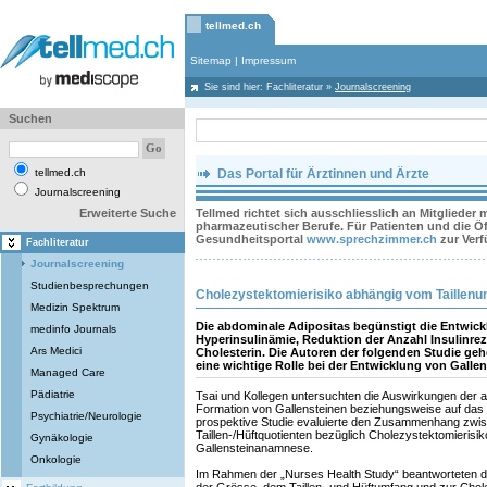
tellmed.ch
Sitemap
|
Impressum
Sie sind hier:
Fachliteratur
»
Journalscreening
Suchen
tellmed.ch
Das Portal für Ärztinnen und Ärzte
Journalscreening
Erweiterte Suche
Tellmed richtet sich ausschliesslich an Mitglieder
pharmazeutischer Berufe. Für Patienten und die Öff
Gesundheitsportal
www.sprechzimmer.ch
zur Ver
Fachliteratur
Journalscreening
Studienbesprechungen
Cholezystektomierisiko abhängig vom Taillen
Medizin Spektrum
Die abdominale Adipositas begünstigt die Entwickl
medinfo Journals
Hyperinsulinämie, Reduktion der Anzahl Insulinre
Ars Medici
Cholesterin. Die Autoren der folgenden Studie ge
eine wichtige Rolle bei der Entwicklung von Gallen
Managed Care
Pädiatrie
Tsai und Kollegen untersuchten die Auswirkungen der a
Formation von Gallensteinen beziehungsweise auf das 
Psychiatrie/Neurologie
prospektive Studie evaluierte den Zusammenhang zwis
Taillen-/Hüftquotienten bezüglich Cholezystektomierisi
Gynäkologie
Gallensteinanamnese.
Onkologie
Im Rahmen der „Nurses Health Study“ beantworteten 