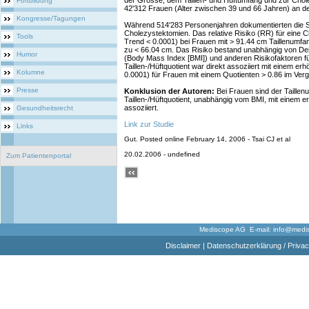
der Grösse, dem Taillen- und Hüftumfang und zur Cho
Fortbildung
42'312 Frauen (Alter zwischen 39 und 66 Jahren) an der 
Kongresse/Tagungen
Während 514'283 Personenjahren dokumentierten die S
Cholezystektomien. Das relative Risiko (RR) für eine 
Tools
Trend < 0.0001) bei Frauen mit > 91.44 cm Taillenumfan
zu < 66.04 cm. Das Risiko bestand unabhängig von D
Humor
(Body Mass Index [BMI]) und anderen Risikofaktoren f
Taillen-/Hüftquotient war direkt assoziiert mit einem e
Kolumne
0.0001) für Frauen mit einem Quotienten > 0.86 im Verg
Presse
Konklusion der Autoren:
Bei Frauen sind der Taillen
Taillen-/Hüftquotient, unabhängig vom BMI, mit einem 
assoziiert.
Gesundheitsrecht
Link zur Studie
Links
Gut. Posted online February 14, 2006 - Tsai CJ et al
20.02.2006 - undefined
Zum Patientenportal
Mediscope AG E-mail:
info@medi
Disclaimer
|
Datenschutzerklärung / Privac