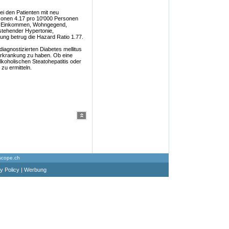
i den Patienten mit neu
rsonen 4.17 pro 10'000 Personen
er, Einkommen, Wohngegend,
stehender Hypertonie,
ung betrug die Hazard Ratio 1.77.
iagnostizierten Diabetes mellitus
rerkrankung zu haben. Ob eine
lkoholischen Steatohepatitis oder
zu ermitteln.
scope.ch
y Policy
|
Werbung