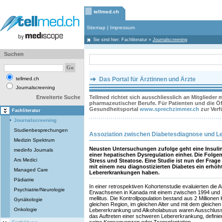
tellmed.ch
Sitemap
|
Impressum
Sie sind hier:
Fachliteratur
»
Journalscreening
Suchen
tellmed.ch
Das Portal für Ärztinnen und Ärzte
Journalscreening
Erweiterte Suche
Tellmed richtet sich ausschliesslich an Mitglieder
pharmazeutischer Berufe. Für Patienten und die Öff
Gesundheitsportal
www.sprechzimmer.ch
zur Ver
Fachliteratur
Journalscreening
Studienbesprechungen
Assoziation zwischen Diabetesdiagnose und L
Medizin Spektrum
Neusten Untersuchungen zufolge geht eine Insulin
medinfo Journals
einer hepatischen Dysregulation einher. Die Folgen
Ars Medici
Stress und Steatose. Eine Studie ist nun der Fra
mit einem neu diagnostizierten Diabetes ein erhöht
Managed Care
Lebererkrankungen haben.
Pädiatrie
In einer retrospektiven Kohortenstudie evaluierten die 
Psychiatrie/Neurologie
Erwachsenen in Kanada mit einem zwischen 1994 und 2
mellitus. Die Kontrollpopulation bestand aus 2 Millione
Gynäkologie
gleichen Region, im gleichen Alter und mit dem gleich
Onkologie
Lebererkrankung und Alkoholabusus waren Ausschlussk
das Auftreten einer schweren Lebererkrankung, definie