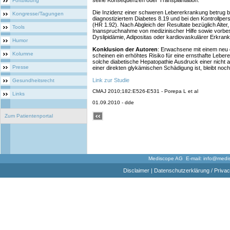
seine Konsequenzen oder Transplantation.
Fortbildung
Die Inzidenz einer schweren Lebererkrankung betrug be
Kongresse/Tagungen
diagnostiziertem Diabetes 8.19 und bei den Kontrollpe
(HR 1.92). Nach Abgleich der Resultate bezüglich Alt
Tools
Inanspruchnahme von medizinischer Hilfe sowie vorbe
Dyslipidämie, Adipositas oder kardiovaskulärer Erkrank
Humor
Konklusion der Autoren
: Erwachsene mit einem neu d
Kolumne
scheinen ein erhöhtes Risiko für eine ernsthafte Lebe
solche diabetische Hepatopathie Ausdruck einer nicht a
Presse
einer direkten glykämischen Schädigung ist, bleibt noch 
Link zur Studie
Gesundheitsrecht
CMAJ 2010;182:E526-E531 - Porepa L et al
Links
01.09.2010 - dde
Zum Patientenportal
Mediscope AG E-mail:
info@medi
Disclaimer
|
Datenschutzerklärung / Privac