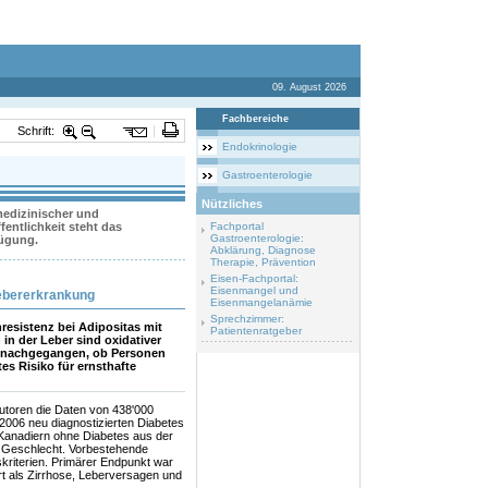
09. August 2026
Fachbereiche
Schrift:
Endokrinologie
Gastroenterologie
Nützliches
 medizinischer und
entlichkeit steht das
Fachportal
Gastroenterologie:
fügung.
Abklärung, Diagnose
Therapie, Prävention
Eisen-Fachportal:
Eisenmangel und
ebererkrankung
Eisenmangelanämie
Sprechzimmer:
resistenz bei Adipositas mit
Patientenratgeber
 in der Leber sind oxidativer
ge nachgegangen, ob Personen
es Risiko für ernsthafte
Autoren die Daten von 438'000
006 neu diagnostizierten Diabetes
n Kanadiern ohne Diabetes aus der
en Geschlecht. Vorbestehende
riterien. Primärer Endpunkt war
rt als Zirrhose, Leberversagen und