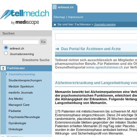
tellmed.ch
Sitemap
|
Impressum
Sie sind hier:
Fachliteratur
»
Journalscreening
Suchen
tellmed.ch
Das Portal für Ärztinnen und Ärzte
Journalscreening
Erweiterte Suche
Tellmed richtet sich ausschliesslich an Mitglieder
pharmazeutischer Berufe. Für Patienten und die Öff
Gesundheitsportal
www.sprechzimmer.ch
zur Ver
Fachliteratur
Journalscreening
Studienbesprechungen
Alzheimererkrankung und Langzeitwirkung vo
Medizin Spektrum
Memantin bewirkt bei Alzheimerpatienten eine V
medinfo Journals
der psychomotorischen Funktionen, erleichtert die 
Ars Medici
die Abhängigkeit der Erkrankten. Folgende Verlän
Langzeitwirkung von Memantin.
Managed Care
Pädiatrie
175 Patienten mit mittelschwerem bis schwerem M. Alz
Extensionsphase eingeschlossen. Diese 24-wöchige Stud
Psychiatrie/Neurologie
randomisierte, placebokontrollierte 28 Wochen dauernd
Extensionsstudie blieben gegenüber der initialen Studie
Gynäkologie
Patienten erhielten Memantin 20 mg/Tag oder Placebo. 
Onkologie
wurden in der Extensionsphase ambulant betreut. Pri
Wirkungs- und Sicherheitsprofil von Memantin.