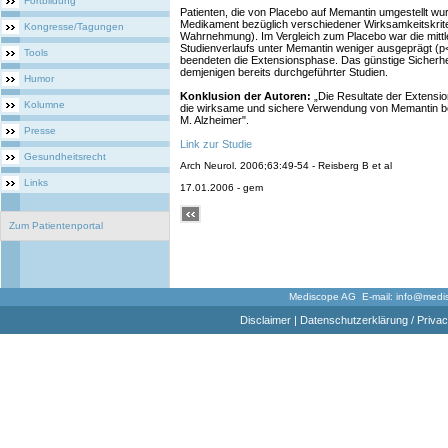
Fortbildung
Patienten, die von Placebo auf Memantin umgestellt wurd
Medikament bezüglich verschiedener Wirksamkeitskriteri
Kongresse/Tagungen
Wahrnehmung). Im Vergleich zum Placebo war die mittl
Studienverlaufs unter Memantin weniger ausgeprägt (p
Tools
beendeten die Extensionsphase. Das günstige Sicherhe
demjenigen bereits durchgeführter Studien.
Humor
Konklusion der Autoren:
„Die Resultate der Extensi
Kolumne
die wirksame und sichere Verwendung von Memantin b
M. Alzheimer".
Presse
Link zur Studie
Gesundheitsrecht
Arch Neurol. 2006;63:49-54 - Reisberg B et al
Links
17.01.2006 - gem
Zum Patientenportal
Mediscope AG E-mail:
info@medi
Disclaimer
|
Datenschutzerklärung / Privac