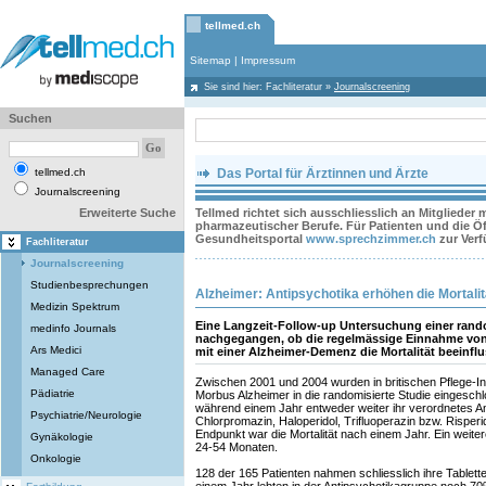
tellmed.ch
Sitemap
|
Impressum
Sie sind hier:
Fachliteratur
»
Journalscreening
Suchen
tellmed.ch
Das Portal für Ärztinnen und Ärzte
Journalscreening
Erweiterte Suche
Tellmed richtet sich ausschliesslich an Mitglieder
pharmazeutischer Berufe. Für Patienten und die Öff
Gesundheitsportal
www.sprechzimmer.ch
zur Ver
Fachliteratur
Journalscreening
Studienbesprechungen
Alzheimer: Antipsychotika erhöhen die Mortalit
Medizin Spektrum
Eine Langzeit-Follow-up Untersuchung einer rando
medinfo Journals
nachgegangen, ob die regelmässige Einnahme von 
Ars Medici
mit einer Alzheimer-Demenz die Mortalität beeinflu
Managed Care
Zwischen 2001 und 2004 wurden in britischen Pflege-Ins
Pädiatrie
Morbus Alzheimer in die randomisierte Studie eingeschl
während einem Jahr entweder weiter ihr verordnetes An
Psychiatrie/Neurologie
Chlorpromazin, Haloperidol, Trifluoperazin bzw. Risper
Endpunkt war die Mortalität nach einem Jahr. Ein weiter
Gynäkologie
24-54 Monaten.
Onkologie
128 der 165 Patienten nahmen schliesslich ihre Tablett