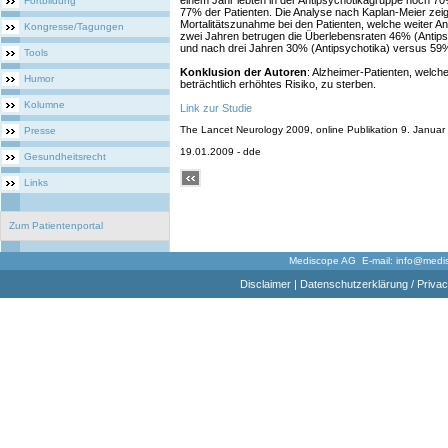
einem Jahr lebten in der Antipsychotikagruppe noch 7
Fortbildung
77% der Patienten. Die Analyse nach Kaplan-Meier zeigt
Mortalitätszunahme bei den Patienten, welche weiter A
Kongresse/Tagungen
zwei Jahren betrugen die Überlebensraten 46% (Antip
und nach drei Jahren 30% (Antipsychotika) versus 59
Tools
Konklusion der Autoren
: Alzheimer-Patienten, welche
Humor
beträchtlich erhöhtes Risiko, zu sterben.
Kolumne
Link zur Studie
The Lancet Neurology 2009, online Publikation 9. Januar -
Presse
19.01.2009 - dde
Gesundheitsrecht
Links
Zum Patientenportal
Mediscope AG E-mail:
info@medi
Disclaimer
|
Datenschutzerklärung / Privac