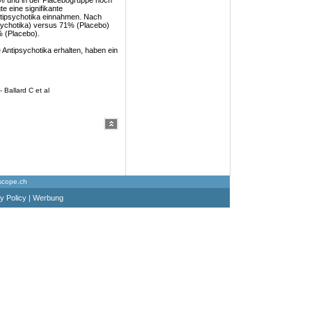
0% und in der Placebogruppe noch
e eine signifikante
ntipsychotika einnahmen. Nach
sychotika) versus 71% (Placebo)
% (Placebo).
 Antipsychotika erhalten, haben ein
 Ballard C et al
scope.ch
y Policy
|
Werbung