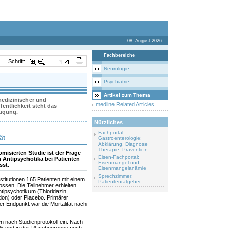
08. August 2026
Fachbereiche
Schrift:
Neurologie
Psychiatrie
Artikel zum Thema
 medizinischer und
medline Related Articles
entlichkeit steht das
fügung.
Nützliches
Fachportal
ät
Gastroenterologie:
Abklärung, Diagnose
Therapie, Prävention
misierten Studie ist der Frage
Eisen-Fachportal:
Antipsychotika bei Patienten
Eisenmangel und
sst.
Eisenmangelanämie
Sprechzimmer:
titutionen 165 Patienten mit einem
Patientenratgeber
ossen. Die Teilnehmer erhielten
tipsychotikum (Thioridazin,
idon) oder Placebo. Primärer
er Endpunkt war die Mortalität nach
en nach Studienprotokoll ein. Nach