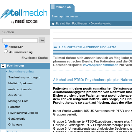
tellmed.ch
Sitemap
|
Impressum
Sie sind hier:
Fachliteratur
»
Journalscreening
Suchen
tellmed.ch
Das Portal für Ärztinnen und Ärzte
Journalscreening
Erweiterte Suche
Tellmed richtet sich ausschliesslich an Mitglieder
pharmazeutischer Berufe. Für Patienten und die Öff
Gesundheitsportal
www.sprechzimmer.ch
zur Ver
Fachliteratur
Journalscreening
Studienbesprechungen
Alkohol und PTSD: Psychotherapie plus Naltr
Medizin Spektrum
Patienten mit einer posttraumatischen Belastungs
medinfo Journals
Alkoholabhängigkeit profitieren von Naltrexon und
Ars Medici
Bisher wurden diese Patienten erst psychotherape
dem Trinken aufgehört hatten - aus Sorge, die Er
Managed Care
Psychotherapie so stark auffrischen, dass der Al
Pädiatrie
In der Studie wurden 165 US-Veteranen mit PTSD und Al
Psychiatrie/Neurologie
Gruppen verteilt:
Gynäkologie
Gruppe 1: Verlängerte PTSD-Expositionstherapie plus 
Onkologie
Gruppe 2: Verlängerte PTSD-Expositionstherapie plus 
Gruppe 3: Unterstützende psychologische Begleitung p