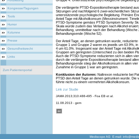
Gruppe 4: Unterstützende psychologische Begleitung p
Fortbildung
Die verlängerte PTSD-Expositionstherapie bestand aus
Kongresse/Tagungen
Sitzungen und nachfolgend 6 zwei-wöchentlichen Sitzung
unterstützende psychologische Begleitung. Primäre En
Tools
Anteil Tage mit Alkoholkonsum (Messinstrument: Timeli
PTSD-Symptome gemäss PTSD Symptom Severity Skala.
Humor
Skala wurde zudem das Verlangen nach Alkohol eruiert.
Behandlung, unmittelbar nach der Behandlung (Woche 
Kolumne
Behandlungsende (Woche 52).
Presse
Der Anteil Tage, an denen getrunken wurde, reduzierte s
Gruppe 1 und Gruppe 2 waren es jeweils um 63.9%, i
4 um 61.0%. Insgesamt war der Anteil Tage mit Alkohol
Gesundheitsrecht
Gruppen am geringsten (Unterschied zu den beiden Pl
Auch die PTSD-Symptome reduzierten sich in allen vier G
Links
durch die verlängerte Expositionstherapie bestand alle
Behandlungsende stieg der Alkoholkonsum in allen vier
Zunahme in Gruppe 1 war am geringsten.
Zum Patientenportal
Konklusion der Autoren:
Naltrexon reduzierte bei Pat
PTSD den Anteil Tage an denen getrunken wurde. Die v
führte nicht zu einem vermehrten Alkoholkonsum.
Link zur Studie
JAMA 2013;310:488-495 - Foa EB et al.
11.08.2013 - gem
Mediscope AG E-mail:
info@medi