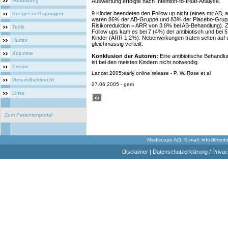
Fortbildung
Auswertung erfolgte nach Intention-to-treat-Analyse.
9 Kinder beendeten den Follow up nicht (eines mit AB,
Kongresse/Tagungen
waren 86% der AB-Gruppe und 83% der Placebo-Grup
Risikoreduktion = ARR von 3.8% bei AB-Behandlung). Z
Tools
Follow ups kam es bei 7 (4%) der antibiotisch und bei 
Kinder (ARR 1.2%). Nebenwirkungen traten selten auf
Humor
gleichmässig verteilt.
Kolumne
Konklusion der Autoren:
Eine antibiotische Behandlun
ist bei den meisten Kindern nicht notwendig.
Presse
Lancet 2005;early online release - P. W. Rose et al
Gesundheitsrecht
27.06.2005 - gem
Links
Zum Patientenportal
Mediscope AG E-mail:
info@medi
Disclaimer
|
Datenschutzerklärung / Privac