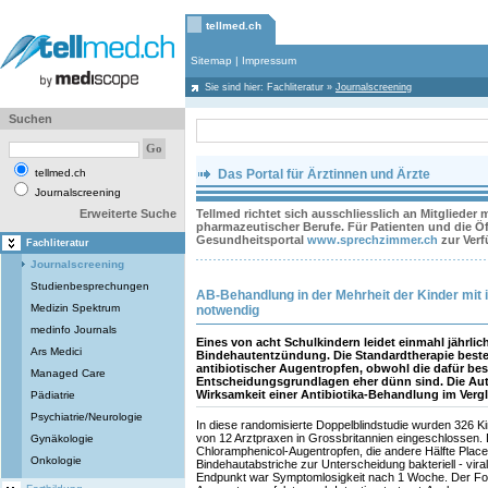
tellmed.ch
Sitemap
|
Impressum
Sie sind hier:
Fachliteratur
»
Journalscreening
Suchen
tellmed.ch
Das Portal für Ärztinnen und Ärzte
Journalscreening
Erweiterte Suche
Tellmed richtet sich ausschliesslich an Mitglieder
pharmazeutischer Berufe. Für Patienten und die Öff
Gesundheitsportal
www.sprechzimmer.ch
zur Ver
Fachliteratur
Journalscreening
Studienbesprechungen
AB-Behandlung in der Mehrheit der Kinder mit in
Medizin Spektrum
notwendig
medinfo Journals
Eines von acht Schulkindern leidet einmahl jährlich
Ars Medici
Bindehautentzündung. Die Standardtherapie beste
antibiotischer Augentropfen, obwohl die dafür be
Managed Care
Entscheidungsgrundlagen eher dünn sind. Die Aut
Wirksamkeit einer Antibiotika-Behandlung im Vergl
Pädiatrie
Psychiatrie/Neurologie
In diese randomisierte Doppelblindstudie wurden 326 Kin
von 12 Arztpraxen in Grossbritannien eingeschlossen. Di
Gynäkologie
Chloramphenicol-Augentropfen, die andere Hälfte Plac
Onkologie
Bindehautabstriche zur Unterscheidung bakteriell - vir
Endpunkt war Symptomlosigkeit nach 1 Woche. Der Fol