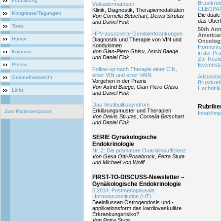
Fortbildung
Brustkreb
Vulvadermatosen
CLEOPA
Klinik, Diagnostik, Therapiemodalitäten
Kongresse/Tagungen
Die dual
Von Cornelia Betschart, Deivis Strutas
das Über
und Daniel Fink
Tools
50th Ann
HPV-assoziierte Genitalerkrankungen
American
Humor
Diagnostik und Therapie von VIN und
Oncolog
Kondylomen
Hormonre
Von Gian-Piero Ghisu, Astrid Baege
Kolumne
in der P
und Daniel Fink
Zur Rezid
Presse
Exemesta
Follow-up nach Therapie einer CIN,
einer VIN und einer VAIN
Adiposita
Gesundheitsrecht
Vorgehen in der Praxis
Brustkreb
Von Astrid Baege, Gian-Piero Ghisu
Hochrisik
Links
und Daniel Fink
Das Vestibulitissyndrom
Rubrike
Erklärungsmuster und Therapien
Zum Patientenportal
Inhalt/I
Von Deivis Strutas, Cornelia Betschart
und Daniel Fink
SERIE Gynäkologische
Endokrinologie
Nr. 2: Die prämature Ovarialinsuffizienz
Von Gesa Otti-Rosebrock, Petra Stute
und Michael von Wolff
FIRST-TO-DISCUSS-Newsletter –
Gynäkologische Endokrinologie
5.2014: Postmenopausale
Hormonsubstitution (HT)
Beeinflussen Östrogendosis und -
applikationsform das kardiovaskuläre
Erkrankungsrisiko?
Von Petra Stute