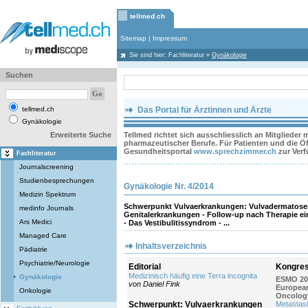
tellmed.ch
Sitemap
|
Impressum
Sie sind hier:
Fachliteratur
»
Gynäkologie
Suchen
tellmed.ch
Das Portal für Ärztinnen und Ärzte
Gynäkologie
Erweiterte Suche
Tellmed richtet sich ausschliesslich an Mitglieder
pharmazeutischer Berufe. Für Patienten und die Öff
Gesundheitsportal
www.sprechzimmer.ch
zur Ver
Fachliteratur
Journalscreening
Studienbesprechungen
Gynäkologie Nr. 4/2014
Medizin Spektrum
Schwerpunkt Vulvaerkrankungen: Vulvadermatosen
medinfo Journals
Genitalerkrankungen - Follow-up nach Therapie ein
Ars Medici
- Das Vestibulitissyndrom - ...
Managed Care
Inhaltsverzeichnis
Pädiatrie
Psychiatrie/Neurologie
Editorial
Kongres
Medizinisch häufig eine Terra incognita
Gynäkologie
ESMO 201
von Daniel Fink
European
Onkologie
Oncology
Schwerpunkt: Vulvaerkrankungen
Metastasi