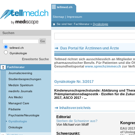
tellmed.ch
Sitemap
|
Impressum
Sie sind hier:
Fachliteratur
»
Gynäkologie
Suchen
tellmed.ch
Das Portal für Ärztinnen und Ärzte
Gynäkologie
Erweiterte Suche
Tellmed richtet sich ausschliesslich an Mitglieder
pharmazeutischer Berufe. Für Patienten und die Öff
Gesundheitsportal
www.sprechzimmer.ch
zur Ver
Fachliteratur
Journalscreening
Studienbesprechungen
Gynäkologie Nr. 3/2017
Medizin Spektrum
Kinderwunschsprechstunde: Abklärung und Therapie 
medinfo Journals
Präimplantationsdiagnostik - Eizellen für die Zuk
Ars Medici
2017, ASCO 2017 - ...
Managed Care
Inhaltsverzeichnis
Pädiatrie
Psychiatrie/Neurologie
Editorial
Sterben die Schweizer aus?
Gynäkologie
Kongre
Von Michael von Wolff
Onkologie
EAU 2017
of Urolog
Schwerpunkt: