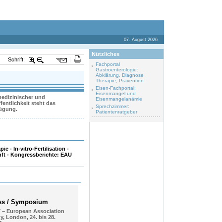
07. August 2026
Nützliches
Schrift:
Fachportal
Gastroenterologie:
Abklärung, Diagnose
Therapie, Prävention
Eisen-Fachportal:
Eisenmangel und
 medizinischer und
Eisenmangelanämie
entlichkeit steht das
Sprechzimmer:
fügung.
Patientenratgeber
- In-vitro-Fertilisation -
unft - Kongressberichte: EAU
ss / Symposium
 – European Association
y, London, 24. bis 28.