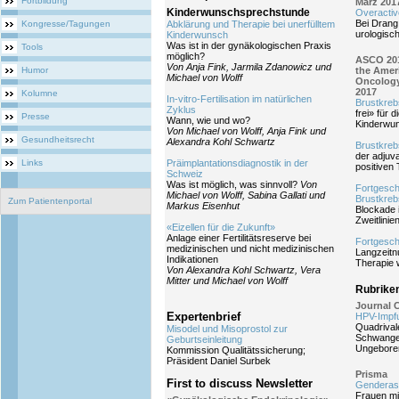
Fortbildung
März 201
Kinderwunschsprechstunde
Overactiv
Bei Drang
Kongresse/Tagungen
Abklärung und Therapie bei unerfülltem
urologis
Kinderwunsch
Was ist in der gynäkologischen Praxis
Tools
möglich?
ASCO 201
Von Anja Fink, Jarmila Zdanowicz und
Humor
the Ameri
Michael von Wolff
Oncology,
2017
Kolumne
In-vitro-Fertilisation im natürlichen
Brustkreb
Zyklus
frei» für d
Presse
Wann, wie und wo?
Kinderwu
Von Michael von Wolff, Anja Fink und
Gesundheitsrecht
Alexandra Kohl Schwartz
Brustkreb
der adjuv
Links
Präimplantationsdiagnostik in der
positiven
Schweiz
Was ist möglich, was sinnvoll?
Von
Fortgesch
Michael von Wolff, Sabina Gallati und
Brustkre
Zum Patientenportal
Markus Eisenhut
Blockade 
Zweitlinie
«Eizellen für die Zukunft»
Anlage einer Fertilitätsreserve bei
Fortgesch
medizinischen und nicht medizinischen
Langzeit
Indikationen
Therapie w
Von Alexandra Kohl Schwartz, Vera
Mitter und Michael von Wolff
Rubrike
Journal 
Expertenbrief
HPV-Impf
Quadrival
Misodel und Misoprostol zur
Schwange
Geburtseinleitung
Ungeboren
Kommission Qualitätssicherung;
Präsident Daniel Surbek
Prisma
First to discuss Newsletter
Genderas
Frauen mi