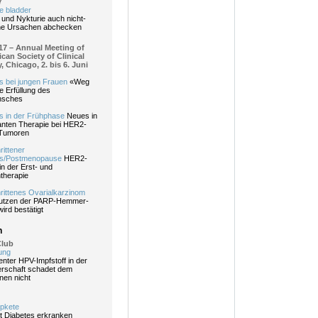
7
e bladder
 und Nykturie auch nicht-
che Ursachen abchecken
7 – Annual Meeting of
can Society of Clinical
 Chicago, 2. bis 6. Juni
s bei jungen Frauen
«Weg
ie Erfüllung des
nsches
s in der Frühphase
Neues in
anten Therapie bei HER2-
 Tumoren
rittener
bs/Postmenopause
HER2-
in der Erst- und
ntherapie
rittenes Ovarialkarzinom
nutzen der PARP-Hemmer-
ird bestätigt
n
Club
ung
enter HPV-Impfstoff in der
rschaft schadet dem
en nicht
pkete
t Diabetes erkranken