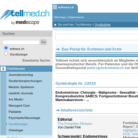
tellmed.ch
Sitemap
|
Impressum
Sie sind hier:
Fachliteratur
»
Gynäkologie
Suchen
tellmed.ch
Das Portal für Ärztinnen und Ärzte
Gynäkologie
Erweiterte Suche
Tellmed richtet sich ausschliesslich an Mitglieder
pharmazeutischer Berufe. Für Patienten und die Öff
Gesundheitsportal
www.sprechzimmer.ch
zur Ver
Fachliteratur
Journalscreening
Studienbesprechungen
Gynäkologie Nr. 1/2018
Medizin Spektrum
Endometriose: Chirurgie - Malignome - Sexualität
medinfo Journals
Kongressberichte SABCS: Fortgeschrittener Brust
Ars Medici
Mammakarzinom - ...
Managed Care
Inhaltsverzeichnis
Pädiatrie
Psychiatrie/Neurologie
Editorial
Fortbild
The Forgotten Disease
Gynäkologie
Repro", 
Von Daniel Fink
Onkologie
Highlight
DGE, NAM
Schwerpunkt: Endometriose
Michael vo