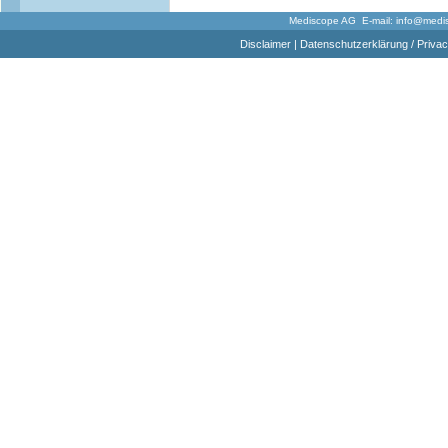
Mediscope AG E-mail:
info@medi
Disclaimer
|
Datenschutzerklärung / Privac