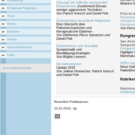
Fortbildung
Chirurgie der infiltrativ wachsenden
Béatrice
Endometriose
Zunehmend Einsatz
Kongresse/Tagungen
weniger aggressiver Techniken
Von Patrick Imesch und Daniel Fink
First-to-
Tools
Postmeno
Endometriose-assoziierte Malignome
Tod durch
Humor
Eine Übersicht über
Hormonsub
Pathomechanismen und
Von Petra
therapeutische Optionen
Kolumne
Von Eleftherios Pierre Samartzis und
Kongres
Daniel Fink
Presse
San Anto
Symposi
Endometriose und Sexualität
Gesundheitsrecht
Fortgesch
Symptomatik und
Highlight
Bewältigungsstrategien
Links
Mammaka
Von Brigitte Leeners
HER2-neg
Die Adenomyose
Neue Opt
Update 2018
Zum Patientenportal
Patientin
Von Juliane Hutmacher, Patrick Imesch
und Daniel Fink
Rubrike
Impress
Inhalt/Im
Rosenfluh Publikationen
22.02.2018 - fgr